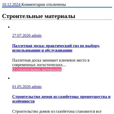
как
к
10.12.2024
Комментарии
отключены
не
записи
допустить
Дом
Строительные материалы
ошибок
под
ключ:
комфорт
и
27.07.2026
admin
удобство
для
вашей
Паллетная доска: практический гид по выбору,
семьи
использованию и обслуживанию
Паллетная доска занимает ключевое место в
современных логистических...
О строительных материалах
01.05.2026
admin
Строительство домов из газобетона: преимущества и
особенности
Строительство домов из газобетона становится все