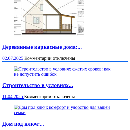
преимущества
Деревянные каркасные дома:...
к
02.07.2025
Комментарии
отключены
записи
Деревянные
каркасные
дома:
преимущества,
Строительство в условиях...
особенности
и
к
11.04.2025
Комментарии
отключены
технология
записи
строительства
Строительство
в
условиях
сжатых
Дом под ключ:...
сроков: