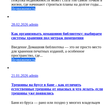
Покупка недвижимости может стать той самой точкой в
жизни, где начинают строиться планы на долгие годы....
Недвижимость
28.02.2026
admin
Как организовать домашнюю библиотеку: выбираем
системы хранения под метраж помещения
Введение Домашняя библиотека — это не просто место
для хранения печатных изданий, а особенное
пространство, где...
Недвижимость
21.01.2026
admin
Трещины на брусе в бане – как отличить
естественные трещины от опасных и что делать, если
трещины уже появились
Баня из бруса — рано или поздно у многих владельцев