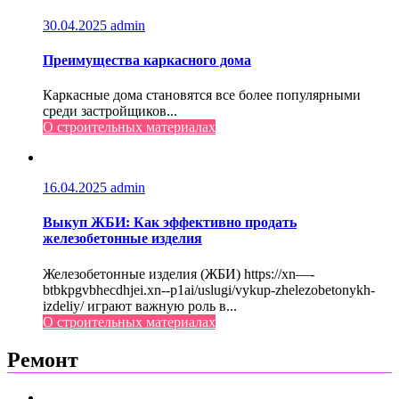
30.04.2025
admin
Преимущества каркасного дома
Каркасные дома становятся все более популярными
среди застройщиков...
О строительных материалах
16.04.2025
admin
Выкуп ЖБИ: Как эффективно продать
железобетонные изделия
Железобетонные изделия (ЖБИ) https://xn—-
btbkpgvbhecdhjei.xn--p1ai/uslugi/vykup-zhelezobetonykh-
izdeliy/ играют важную роль в...
О строительных материалах
Ремонт