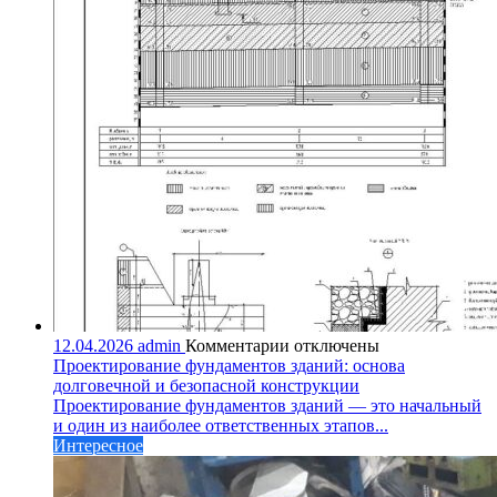
к
12.04.2026
admin
Комментарии
отключены
записи
Проектирование фундаментов зданий: основа
Проектирование
долговечной и безопасной конструкции
фундаментов
Проектирование фундаментов зданий — это начальный
зданий:
и один из наиболее ответственных этапов...
основа
Интересное
долговечной
и