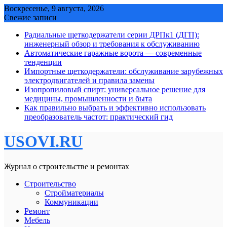
Skip
Воскресенье, 9 августа, 2026
to
Свежие записи
content
Радиальные щеткодержатели серии ДРПк1 (ДГП):
инженерный обзор и требования к обслуживанию
Автоматические гаражные ворота — современные
тенденции
Импортные щеткодержатели: обслуживание зарубежных
электродвигателей и правила замены
Изопропиловый спирт: универсальное решение для
медицины, промышленности и быта
Как правильно выбрать и эффективно использовать
преобразователь частот: практический гид
USOVI.RU
Журнал о строительстве и ремонтах
Строительство
Стройматериалы
Коммуникации
Ремонт
Мебель