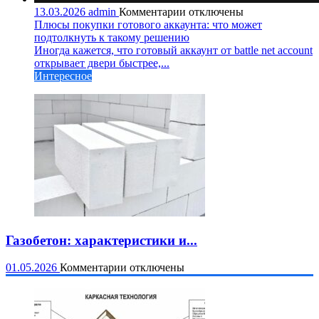
к
13.03.2026
admin
Комментарии
отключены
записи
Плюсы покупки готового аккаунта: что может
Плюсы
подтолкнуть к такому решению
покупки
Иногда кажется, что готовый аккаунт от battle net account
готового
открывает двери быстрее,...
аккаунта:
Интересное
что
может
подтолкнуть
к
такому
решению
Газобетон: характеристики и...
к
01.05.2026
Комментарии
отключены
записи
Газобетон:
характеристики
и