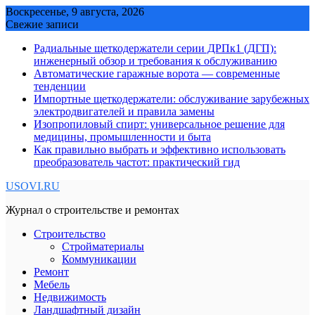
Skip
Воскресенье, 9 августа, 2026
to
Свежие записи
content
Радиальные щеткодержатели серии ДРПк1 (ДГП):
инженерный обзор и требования к обслуживанию
Автоматические гаражные ворота — современные
тенденции
Импортные щеткодержатели: обслуживание зарубежных
электродвигателей и правила замены
Изопропиловый спирт: универсальное решение для
медицины, промышленности и быта
Как правильно выбрать и эффективно использовать
преобразователь частот: практический гид
USOVI.RU
Журнал о строительстве и ремонтах
Строительство
Стройматериалы
Коммуникации
Ремонт
Мебель
Недвижимость
Ландшафтный дизайн