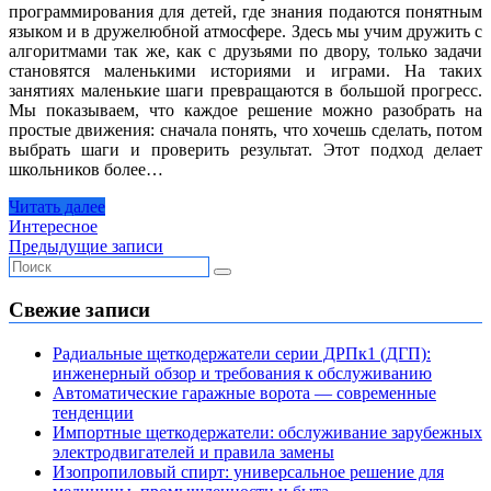
программирования для детей, где знания подаются понятным
языком и в дружелюбной атмосфере. Здесь мы учим дружить с
алгоритмами так же, как с друзьями по двору, только задачи
становятся маленькими историями и играми. На таких
занятиях маленькие шаги превращаются в большой прогресс.
Мы показываем, что каждое решение можно разобрать на
простые движения: сначала понять, что хочешь сделать, потом
выбрать шаги и проверить результат. Этот подход делает
школьников более…
Читать далее
Интересное
Навигация
Предыдущие записи
по
записям
Свежие записи
Радиальные щеткодержатели серии ДРПк1 (ДГП):
инженерный обзор и требования к обслуживанию
Автоматические гаражные ворота — современные
тенденции
Импортные щеткодержатели: обслуживание зарубежных
электродвигателей и правила замены
Изопропиловый спирт: универсальное решение для