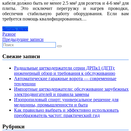
кабеля должно быть не менее 2.5 мм² для розеток и 4-6 мм² для
плиты. Это исключит перегрузку и нагрев проводки,
обеспечив стабильную работу оборудования. Если вам
требуется помощь квалифицированных…
Читать далее
Разное
Навигация
Предыдущие записи
по
записям
Свежие записи
Радиальные щеткодержатели серии ДРПк1 (ДГП):
инженерный обзор и требования к обслуживанию
Автоматические гаражные ворота — современные
тенденции
Импортные щеткодержатели: обслуживание зарубежных
электродвигателей и правила замены
Изопропиловый спирт: универсальное решение для
медицины, промышленности и быта
Как правильно выбрать и эффективно использовать
преобразователь частот: практический гид
Рубрики