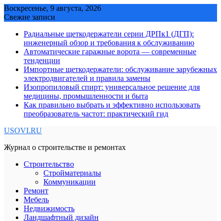
Skip
Воскресенье, 9 августа, 2026
to
Свежие записи
content
Радиальные щеткодержатели серии ДРПк1 (ДГП):
инженерный обзор и требования к обслуживанию
Автоматические гаражные ворота — современные
тенденции
Импортные щеткодержатели: обслуживание зарубежных
электродвигателей и правила замены
Изопропиловый спирт: универсальное решение для
медицины, промышленности и быта
Как правильно выбрать и эффективно использовать
преобразователь частот: практический гид
USOVI.RU
Журнал о строительстве и ремонтах
Строительство
Стройматериалы
Коммуникации
Ремонт
Мебель
Недвижимость
Ландшафтный дизайн