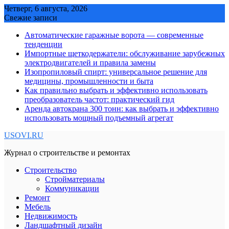
Skip
Четверг, 6 августа, 2026
to
Свежие записи
content
Автоматические гаражные ворота — современные
тенденции
Импортные щеткодержатели: обслуживание зарубежных
электродвигателей и правила замены
Изопропиловый спирт: универсальное решение для
медицины, промышленности и быта
Как правильно выбрать и эффективно использовать
преобразователь частот: практический гид
Аренда автокрана 300 тонн: как выбрать и эффективно
использовать мощный подъемный агрегат
USOVI.RU
Журнал о строительстве и ремонтах
Строительство
Стройматериалы
Коммуникации
Ремонт
Мебель
Недвижимость
Ландшафтный дизайн