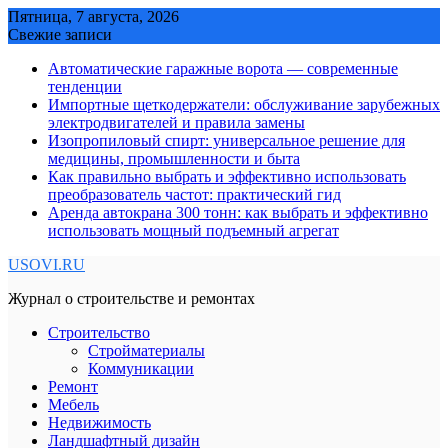
Skip
Пятница, 7 августа, 2026
to
Свежие записи
content
Автоматические гаражные ворота — современные
тенденции
Импортные щеткодержатели: обслуживание зарубежных
электродвигателей и правила замены
Изопропиловый спирт: универсальное решение для
медицины, промышленности и быта
Как правильно выбрать и эффективно использовать
преобразователь частот: практический гид
Аренда автокрана 300 тонн: как выбрать и эффективно
использовать мощный подъемный агрегат
USOVI.RU
Журнал о строительстве и ремонтах
Строительство
Стройматериалы
Коммуникации
Ремонт
Мебель
Недвижимость
Ландшафтный дизайн