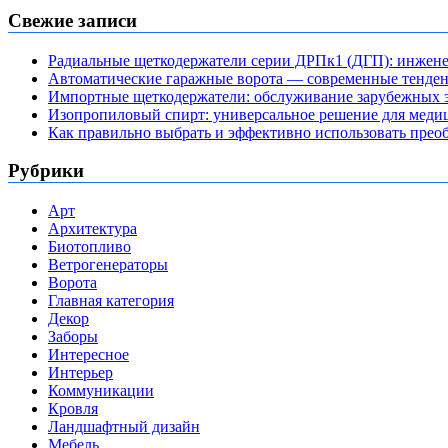
Свежие записи
Радиальные щеткодержатели серии ДРПк1 (ДГП): инжене
Автоматические гаражные ворота — современные тенде
Импортные щеткодержатели: обслуживание зарубежных э
Изопропиловый спирт: универсальное решение для мед
Как правильно выбрать и эффективно использовать преоб
Рубрики
Арт
Архитектура
Биотопливо
Ветрогенераторы
Ворота
Главная категория
Декор
Заборы
Интересное
Интерьер
Коммуникации
Кровля
Ландшафтный дизайн
Мебель