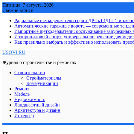
Skip
Пятница, 7 августа, 2026
to
Свежие записи
content
Радиальные щеткодержатели серии ДРПк1 (ДГП): инжене
Автоматические гаражные ворота — современные тенде
Импортные щеткодержатели: обслуживание зарубежных э
Изопропиловый спирт: универсальное решение для мед
Как правильно выбрать и эффективно использовать преоб
USOVI.RU
Журнал о строительстве и ремонтах
Строительство
Стройматериалы
Коммуникации
Ремонт
Мебель
Недвижимость
Ландшафтный дизайн
Архитектура и дизайн
Интерьер