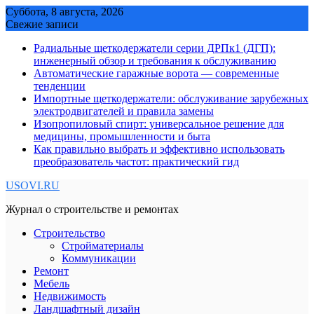
Skip
Суббота, 8 августа, 2026
to
Свежие записи
content
Радиальные щеткодержатели серии ДРПк1 (ДГП):
инженерный обзор и требования к обслуживанию
Автоматические гаражные ворота — современные
тенденции
Импортные щеткодержатели: обслуживание зарубежных
электродвигателей и правила замены
Изопропиловый спирт: универсальное решение для
медицины, промышленности и быта
Как правильно выбрать и эффективно использовать
преобразователь частот: практический гид
USOVI.RU
Журнал о строительстве и ремонтах
Строительство
Стройматериалы
Коммуникации
Ремонт
Мебель
Недвижимость
Ландшафтный дизайн