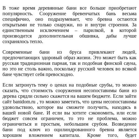
В тоже время деревянные бани все больше приобретают
популярность. Сооружение бревенчатых бань весьма
специфично, оно подразумевает, что бревна остаются
открытыми не только снаружи, но и внутри строения. За
единственным исключением – парилкой, в которой
производится дополнительная обшивка, дабы лучше
сохранялось тепло.
Современные бани из бруса привлекают людей,
предпочитающих здоровый образ жизни. Это может быть как
русская традиционная парная, так и подобная финской сауна,
но это не столь важно, поскольку русский человек во всякой
бане чувствует себя превосходно.
Если затронуть тему о ценах на подобные срубы, то можно
сказать, что стоимость сооружения несопоставимы бани из
дерева срядли сильно скажется на вашем бюджете. Если зайти
сайт banidom.ru , то можно заметить, что цены несопоставимы
удовольствию, которое вы сможете получить, находясь в
вашей новой бане. И если вы хотите сэкономить, или если
бюджет совсем ограничен, то это не проблема, можно
ограничиться и простым, небольшим срубом. Возведение
бани под ключ из оцилиндрованного бревна является
хорошим вложением капитала. Кроме того, будет