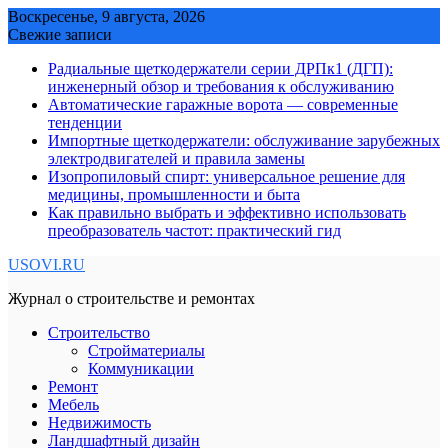
Skip
Воскресенье, 9 августа, 2026
to
Свежие записи
content
Радиальные щеткодержатели серии ДРПк1 (ДГП):
инженерный обзор и требования к обслуживанию
Автоматические гаражные ворота — современные
тенденции
Импортные щеткодержатели: обслуживание зарубежных
электродвигателей и правила замены
Изопропиловый спирт: универсальное решение для
медицины, промышленности и быта
Как правильно выбрать и эффективно использовать
преобразователь частот: практический гид
USOVI.RU
Журнал о строительстве и ремонтах
Строительство
Стройматериалы
Коммуникации
Ремонт
Мебель
Недвижимость
Ландшафтный дизайн