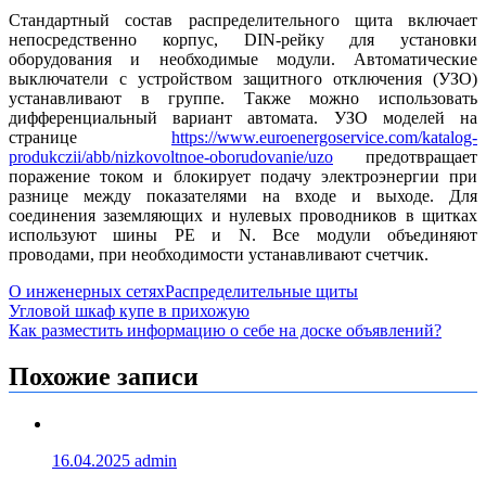
Стандартный состав распределительного щита включает
непосредственно корпус, DIN-рейку для установки
оборудования и необходимые модули. Автоматические
выключатели с устройством защитного отключения (УЗО)
устанавливают в группе. Также можно использовать
дифференциальный вариант автомата. УЗО моделей на
странице
https://www.euroenergoservice.com/katalog-
produkczii/abb/nizkovoltnoe-oborudovanie/uzo
предотвращает
поражение током и блокирует подачу электроэнергии при
разнице между показателями на входе и выходе. Для
соединения заземляющих и нулевых проводников в щитках
используют шины РЕ и N. Все модули объединяют
проводами, при необходимости устанавливают счетчик.
О инженерных сетях
Распределительные щиты
Навигация
Угловой шкаф купе в прихожую
Как разместить информацию о себе на доске объявлений?
по
записям
Похожие записи
16.04.2025
admin