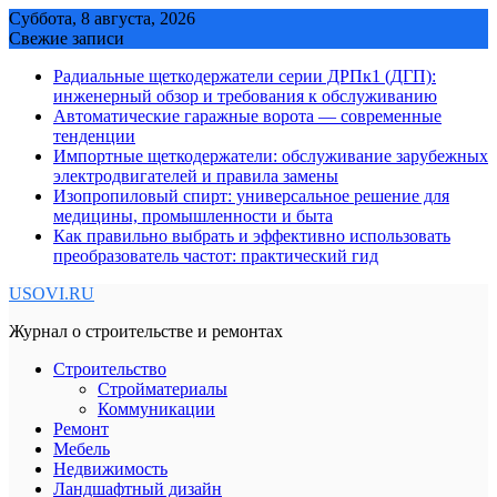
Skip
Суббота, 8 августа, 2026
to
Свежие записи
content
Радиальные щеткодержатели серии ДРПк1 (ДГП):
инженерный обзор и требования к обслуживанию
Автоматические гаражные ворота — современные
тенденции
Импортные щеткодержатели: обслуживание зарубежных
электродвигателей и правила замены
Изопропиловый спирт: универсальное решение для
медицины, промышленности и быта
Как правильно выбрать и эффективно использовать
преобразователь частот: практический гид
USOVI.RU
Журнал о строительстве и ремонтах
Строительство
Стройматериалы
Коммуникации
Ремонт
Мебель
Недвижимость
Ландшафтный дизайн