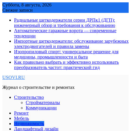
Skip
Суббота, 8 августа, 2026
to
Свежие записи
content
Радиальные щеткодержатели серии ДРПк1 (ДГП):
инженерный обзор и требования к обслуживанию
Автоматические гаражные ворота — современные
тенденции
Импортные щеткодержатели: обслуживание зарубежных
электродвигателей и правила замены
Изопропиловый спирт: универсальное решение для
медицины, промышленности и быта
Как правильно выбрать и эффективно использовать
преобразователь частот: практический гид
USOVI.RU
Журнал о строительстве и ремонтах
Строительство
Стройматериалы
Коммуникации
Ремонт
Мебель
Недвижимость
Ландшафтный дизайн