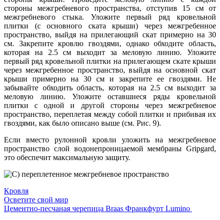
стороны межгребневого пространства, отступив 15 см от
межгребневого стыка. Уложите первый ряд кровельной
плитки (с основного ската крыши) через межгребенное
пространство, выйдя на прилегающий скат примерно на 30
см. Закрепите кровлю гвоздями, однако обходите область,
которая на 2.5 см выходит за меловую линию. Уложите
первый ряд кровельной плитки на прилегающем скате крыши
через межгребенное пространство, выйдя на основной скат
крыши примерно на 30 см и закрепите ее гвоздями. Не
забывайте обходить область, которая на 2.5 см выходит за
меловую линию. Уложите оставшиеся ряды кровельной
плитки с одной и другой стороны через межгребневое
пространство, переплетая между собой плитки и прибивая их
гвоздями, как было описано выше (см. Рис. 9).
Если вместо рулонной кровли уложить на межгребневое
пространство слой водонепроницаемой мембраны Gripgard,
это обеспечит максимальную защиту.
Кровля
Навигация
Осветите свой мир
Цементно-песчаная черепица Braas Франкфурт Lumino
по