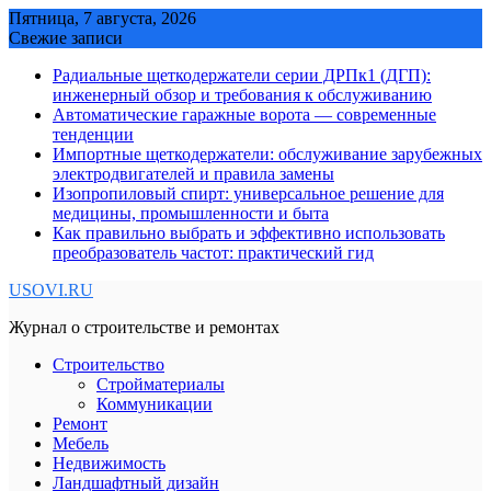
Skip
Пятница, 7 августа, 2026
to
Свежие записи
content
Радиальные щеткодержатели серии ДРПк1 (ДГП):
инженерный обзор и требования к обслуживанию
Автоматические гаражные ворота — современные
тенденции
Импортные щеткодержатели: обслуживание зарубежных
электродвигателей и правила замены
Изопропиловый спирт: универсальное решение для
медицины, промышленности и быта
Как правильно выбрать и эффективно использовать
преобразователь частот: практический гид
USOVI.RU
Журнал о строительстве и ремонтах
Строительство
Стройматериалы
Коммуникации
Ремонт
Мебель
Недвижимость
Ландшафтный дизайн