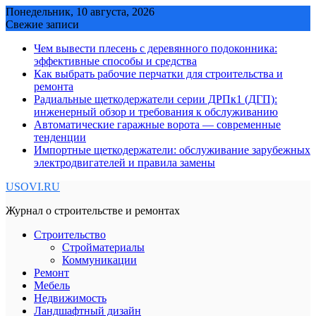
Skip
Понедельник, 10 августа, 2026
to
Свежие записи
content
Чем вывести плесень с деревянного подоконника:
эффективные способы и средства
Как выбрать рабочие перчатки для строительства и
ремонта
Радиальные щеткодержатели серии ДРПк1 (ДГП):
инженерный обзор и требования к обслуживанию
Автоматические гаражные ворота — современные
тенденции
Импортные щеткодержатели: обслуживание зарубежных
электродвигателей и правила замены
USOVI.RU
Журнал о строительстве и ремонтах
Строительство
Стройматериалы
Коммуникации
Ремонт
Мебель
Недвижимость
Ландшафтный дизайн