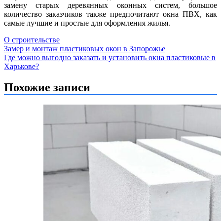
замену старых деревянных оконных систем, большое
количество заказчиков также предпочитают окна ПВХ, как
самые лучшие и простые для оформления жилья.
О строительстве
Навигация
Замер и монтаж пластиковых окон в Запорожье
Где можно выгодно заказать и установить окна пластиковые в
по
Харькове?
записям
Похожие записи