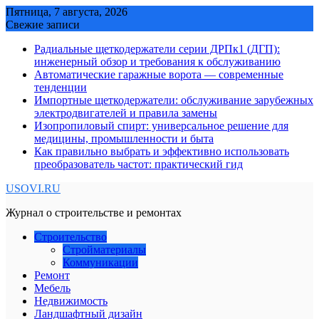
Skip
Пятница, 7 августа, 2026
to
Свежие записи
content
Радиальные щеткодержатели серии ДРПк1 (ДГП):
инженерный обзор и требования к обслуживанию
Автоматические гаражные ворота — современные
тенденции
Импортные щеткодержатели: обслуживание зарубежных
электродвигателей и правила замены
Изопропиловый спирт: универсальное решение для
медицины, промышленности и быта
Как правильно выбрать и эффективно использовать
преобразователь частот: практический гид
USOVI.RU
Журнал о строительстве и ремонтах
Строительство
Стройматериалы
Коммуникации
Ремонт
Мебель
Недвижимость
Ландшафтный дизайн