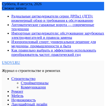
Skip
Суббота, 8 августа, 2026
to
Свежие записи
content
Радиальные щеткодержатели серии ДРПк1 (ДГП):
инженерный обзор и требования к обслуживанию
Автоматические гаражные ворота — современные
тенденции
Импортные щеткодержатели: обслуживание зарубежных
электродвигателей и правила замены
Изопропиловый спирт: универсальное решение для
медицины, промышленности и быта
Как правильно выбрать и эффективно использовать
преобразователь частот: практический гид
USOVI.RU
Журнал о строительстве и ремонтах
Строительство
Стройматериалы
Коммуникации
Ремонт
Мебель
Недвижимость
Ландшафтный дизайн