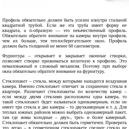
Профиль обязательно должен быть усилен изнутри стальной
квадратной трубой. Если же эта труба имеет форму не
квадрата, а п-образную — это некачественный профиль.
Обязательно обратите внимание на камеры внутри профиля,
чем их больше, тем теплосберегательнее окно. Профиль
должен быть толщиной не менее 60 сантиметров.
Фурнитура – открывает и закрывает оконные створки,
позволяет створке прижиматься вплотную к профилю. Это
немаловажный и сложный механизм. Поэтому при выборе
окна обязательно обратите внимание на фурнитуру.
Стеклопакет – стекла, между которыми находится воздушная
камера. Именно стеклопакет отвечает за сохранение стекла в
квартире. Различают стеклопакеты по количеству камер –
если между двумя стеклами расположена одна камера, то
такой стеклопакет будет называться однокамерным, если он
имеет три стекла и две камеры – то двухкамерным и т. д. Для
теплых южных районов можно выбрать однокамерный пакет,
там где зимы холодные – двух-, трех- и более камерный.
Стеклопакет обязательно должен быть герметичен. Проверить
это легко – в герметичном стеклопакете среднее стекло не