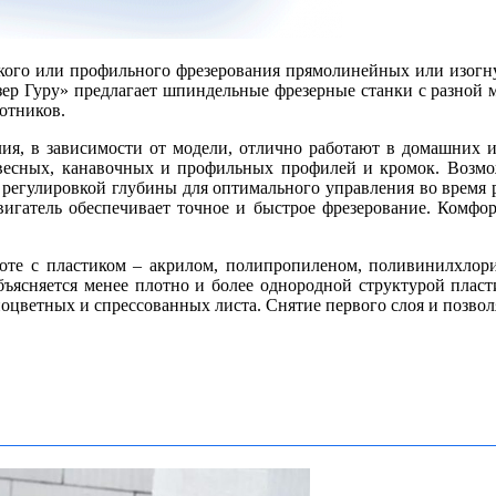
ого или профильного фрезерования прямолинейных или изогнут
ер Гуру» предлагает шпиндельные фрезерные станки с разной м
отников.
лия, в зависимости от модели, отлично работают в домашних 
ревесных, канавочных и профильных профилей и кромок. Возм
регулировкой глубины для оптимального управления во время р
гатель обеспечивает точное и быстрое фрезерование. Комфор
оте с пластиком – акрилом, полипропиленом, поливинилхлори
объясняется менее плотно и более однородной структурой пласт
зноцветных и спрессованных листа. Снятие первого слоя и позво