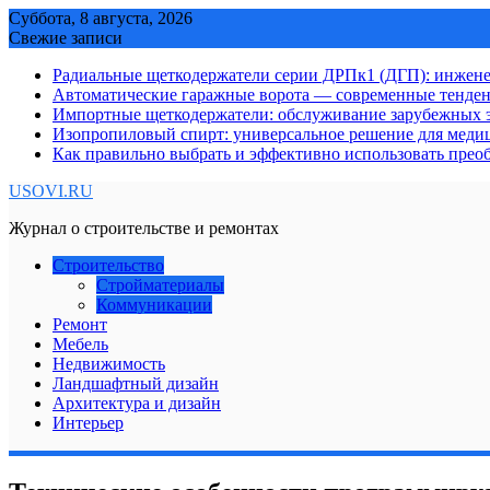
Skip
Суббота, 8 августа, 2026
to
Свежие записи
content
Радиальные щеткодержатели серии ДРПк1 (ДГП): инжене
Автоматические гаражные ворота — современные тенде
Импортные щеткодержатели: обслуживание зарубежных э
Изопропиловый спирт: универсальное решение для мед
Как правильно выбрать и эффективно использовать преоб
USOVI.RU
Журнал о строительстве и ремонтах
Строительство
Стройматериалы
Коммуникации
Ремонт
Мебель
Недвижимость
Ландшафтный дизайн
Архитектура и дизайн
Интерьер