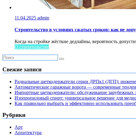
11.04.2025
admin
Строительство в условиях сжатых сроков: как не доп
Когда на стройке жёсткие дедлайны, вероятность допусти
О строительстве
Свежие записи
Радиальные щеткодержатели серии ДРПк1 (ДГП): инжене
Автоматические гаражные ворота — современные тенде
Импортные щеткодержатели: обслуживание зарубежных э
Изопропиловый спирт: универсальное решение для мед
Как правильно выбрать и эффективно использовать преоб
Рубрики
Арт
Архитектура