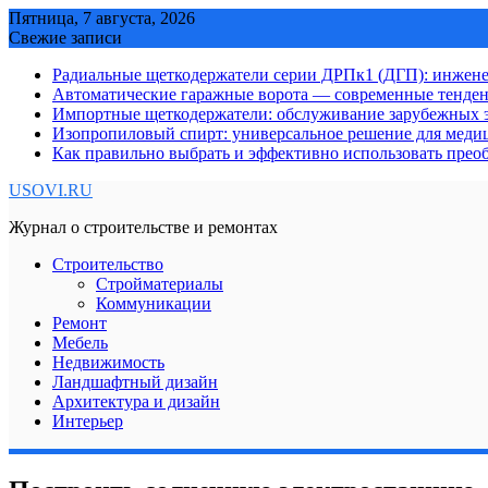
Skip
Пятница, 7 августа, 2026
to
Свежие записи
content
Радиальные щеткодержатели серии ДРПк1 (ДГП): инжене
Автоматические гаражные ворота — современные тенде
Импортные щеткодержатели: обслуживание зарубежных э
Изопропиловый спирт: универсальное решение для мед
Как правильно выбрать и эффективно использовать преоб
USOVI.RU
Журнал о строительстве и ремонтах
Строительство
Стройматериалы
Коммуникации
Ремонт
Мебель
Недвижимость
Ландшафтный дизайн
Архитектура и дизайн
Интерьер