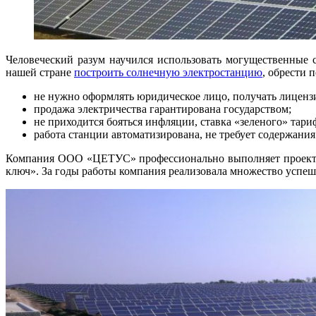
Человеческий разум научился использовать могущественные 
нашей стране
построить солнечную электростанцию
, обрести 
не нужно оформлять юридическое лицо, получать лиценз
продажа электричества гарантирована государством;
не приходится бояться инфляции, ставка «зеленого» тариф
работа станции автоматизирована, не требует содержани
Компания ООО «ЦЕТУС» профессионально выполняет проектиро
ключ». За годы работы компания реализовала множество успе