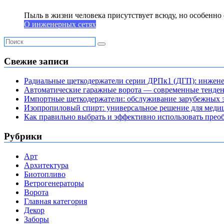
Пыль в жизни человека присутствует всюду, но особенно о
О инженерных сетях
Свежие записи
Радиальные щеткодержатели серии ДРПк1 (ДГП): инжене
Автоматические гаражные ворота — современные тенде
Импортные щеткодержатели: обслуживание зарубежных э
Изопропиловый спирт: универсальное решение для мед
Как правильно выбрать и эффективно использовать преоб
Рубрики
Арт
Архитектура
Биотопливо
Ветрогенераторы
Ворота
Главная категория
Декор
Заборы