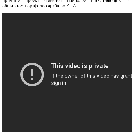
причине проект является наиболее впечатляющим в
обширном портфолио архбюро ZHA.