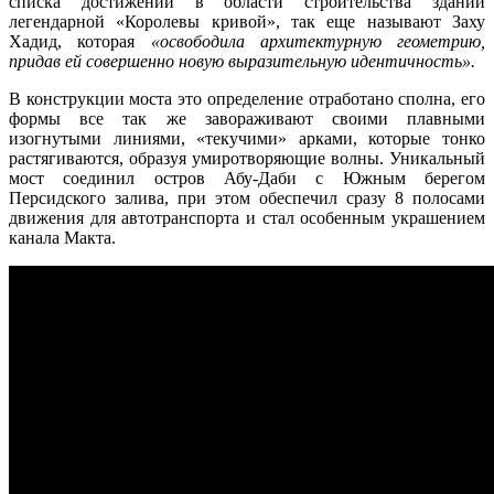
списка достижений в области строительства зданий
легендарной «Королевы кривой», так еще называют Заху
Хадид, которая
«освободила архитектурную геометрию,
придав ей совершенно новую выразительную идентичность».
В конструкции моста это определение отработано сполна, его
формы все так же завораживают своими плавными
изогнутыми линиями, «текучими» арками, которые тонко
растягиваются, образуя умиротворяющие волны. Уникальный
мост соединил остров Абу-Даби с Южным берегом
Персидского залива, при этом обеспечил сразу 8 полосами
движения для автотранспорта и стал особенным украшением
канала Макта.