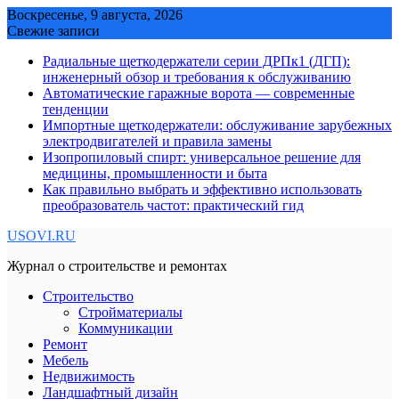
Skip
Воскресенье, 9 августа, 2026
to
Свежие записи
content
Радиальные щеткодержатели серии ДРПк1 (ДГП):
инженерный обзор и требования к обслуживанию
Автоматические гаражные ворота — современные
тенденции
Импортные щеткодержатели: обслуживание зарубежных
электродвигателей и правила замены
Изопропиловый спирт: универсальное решение для
медицины, промышленности и быта
Как правильно выбрать и эффективно использовать
преобразователь частот: практический гид
USOVI.RU
Журнал о строительстве и ремонтах
Строительство
Стройматериалы
Коммуникации
Ремонт
Мебель
Недвижимость
Ландшафтный дизайн