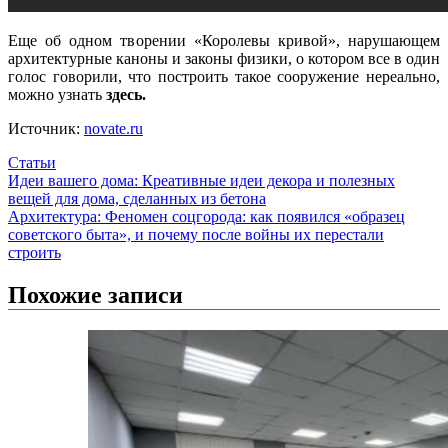
Еще об одном творении «Королевы кривой», нарушающем
архитектурные каноны и законы физики, о котором все в один
голос говорили, что построить такое сооружение нереально,
можно узнать
здесь.
Источник:
novate.ru
Статьи
Навигация
Идеи вашего дома: Креативные идеи декора и полезных
вещей для дома, сделанных из бетона
по
Архитектура: Феномен соцгорода: как появился «образец
записям
советского быта», и почему после войны их перестали
строить
Похожие записи