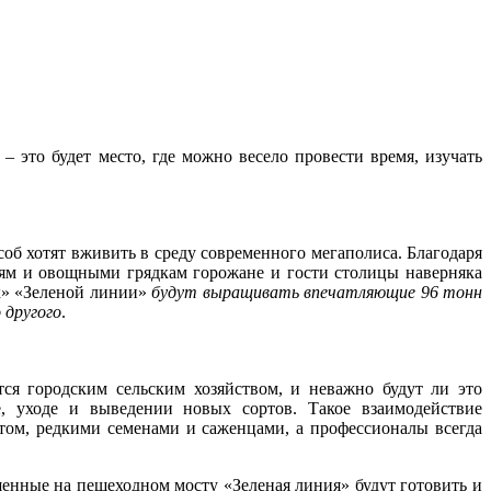
 это будет место, где можно весело провести время, изучать
соб хотят вживить в среду современного мегаполиса. Благодаря
еям и овощными грядкам горожане и гости столицы наверняка
ях» «Зеленой линии»
будут выращивать впечатляющие 96 тонн
 другого
.
ся городским сельским хозяйством, и неважно будут ли это
, уходе и выведении новых сортов. Такое взаимодействие
том, редкими семенами и саженцами, а профессионалы всегда
щенные на пешеходном мосту «Зеленая линия» будут готовить и