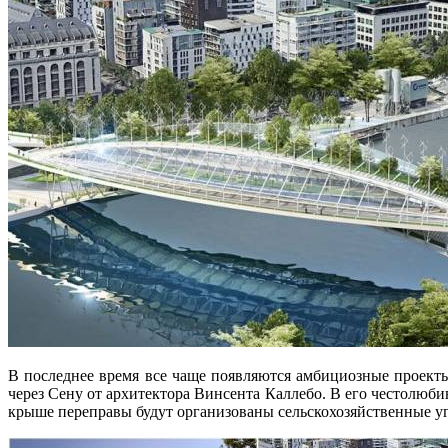
В последнее время все чаще появляются амбициозные проект
через Сену от архитектора Винсента Каллебо. В его честолюб
крыше переправы будут организованы сельскохозяйственные у