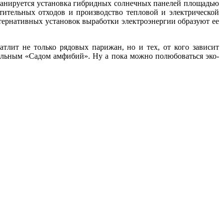
планируется установка гибридных солнечных панелей площадью
стительных отходов и производство тепловой и электрической
льтернативных установок выработки электроэнергии образуют ее
тлит не только рядовых парижан, но и тех, от кого зависит
альным «Садом амфибий». Ну а пока можно полюбоваться эко-