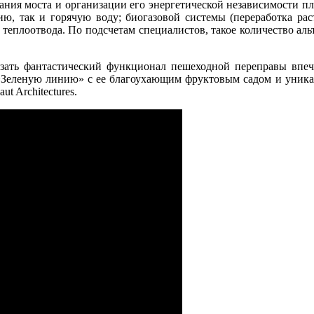
вания моста и организации его энергетической независимости 
ию, так и горячую воду; биогазовой системы (переработка ра
ве теплоотвода. По подсчетам специалистов, такое количество а
зать фантастический функционал пешеходной переправы впеча
 «Зеленую линию» с ее благоухающим фруктовым садом и уник
t Architectures.