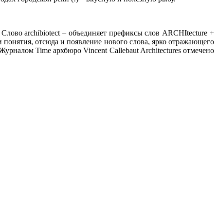
лово archibiotect – объединяет префиксы слов ARCHItecture +
эти понятия, отсюда и появление нового слова, ярко отражающего
рналом Time архбюро Vincent Callebaut Architectures отмечено