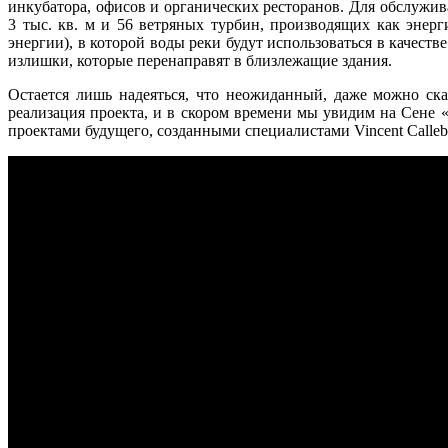
инкубатора, офисов и органических ресторанов. Для обслужи
3 тыс. кв. м и 56 ветряных турбин, производящих как энерг
энергии), в которой воды реки будут использоваться в качест
излишки, которые перенаправят в близлежащие здания.
Остается лишь надеяться, что неожиданный, даже можно ска
реализация проекта, и в скором времени мы увидим на Сене
проектами будущего, созданными специалистами Vincent Callebau