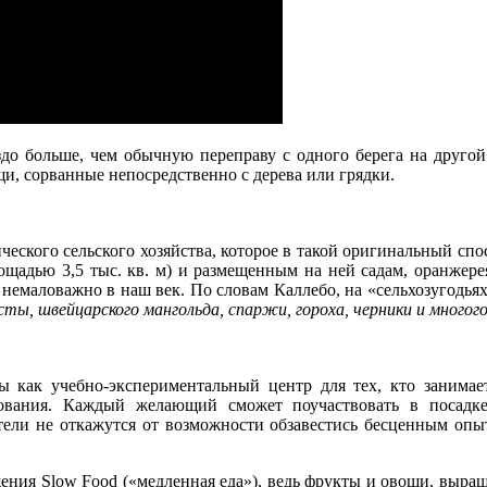
о больше, чем обычную переправу с одного берега на другой –
и, сорванные непосредственно с дерева или грядки.
ического сельского хозяйства, которое в такой оригинальный спо
щадью 3,5 тыс. кв. м) и размещенным на ней садам, оранжер
 немаловажно в наш век. По словам Каллебо, на «сельхозугодь
усты, швейцарского мангольда, спаржи, гороха, черники и многого
как учебно-экспериментальный центр для тех, кто занимает
ования. Каждый желающий сможет поучаствовать в посадке
ели не откажутся от возможности обзавестись бесценным опы
ения Slow Food («медленная еда»), ведь фрукты и овощи, выра