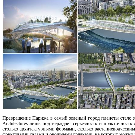
Превращение Парижа в самый зеленый город планеты стало зав
Architectures лишь подтверждает серьезность и практичност
столько архитектурными формами, сколько растениеводчески
фруктовыми садами и овощными грядками, на которых можно вы