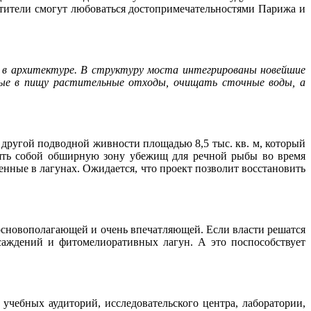
етители смогут любоваться достопримечательностями Парижа и
ия в архитектуре. В структуру моста интегрированы новейшие
ные в пищу растительные отходы, очищать сточные воды, а
другой подводной живности площадью 8,5 тыс. кв. м, который
лять собой обширную зону убежищ для речной рыбы во время
нные в лагунах. Ожидается, что проект позволит восстановить
 основополагающей и очень впечатляющей. Если власти решатся
саждений и фитомелиоративных лагун. А это поспособствует
учебных аудиторий, исследовательского центра, лаборатории,