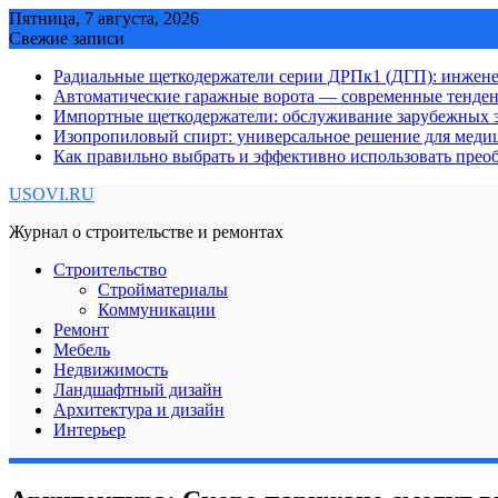
Skip
Пятница, 7 августа, 2026
to
Свежие записи
content
Радиальные щеткодержатели серии ДРПк1 (ДГП): инжене
Автоматические гаражные ворота — современные тенде
Импортные щеткодержатели: обслуживание зарубежных э
Изопропиловый спирт: универсальное решение для мед
Как правильно выбрать и эффективно использовать преоб
USOVI.RU
Журнал о строительстве и ремонтах
Строительство
Стройматериалы
Коммуникации
Ремонт
Мебель
Недвижимость
Ландшафтный дизайн
Архитектура и дизайн
Интерьер