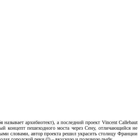
называет архибиотект), а последний проект Vincent Callebaut
овый концепт пешеходного моста через Сену, отличающийся не
ыми словами, автор проекта решил украсить столицу Франции
ах городской реки (!) – вкусную и полезную рыбу.