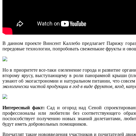
В данном проекте Винсент Каллебо предлагает Парижу горазд
передовые технологии, попробовать свеженькие фрукты и овощ
Но в приоритете все-таки озеленение города и развитие орган
второму ярусу, выступающему в роли панорамной крыши (пло
узнают об экогастрономии и натуральном питании, что совсем
экологически чистой продукции в год в виде фруктов, ягод, кап
Интересный факт:
Сад и огород над Сеной спроектированы 
профессионалы или любители без соответствующего образ
поспособствует получению новых знаний дилетантами, любит
будут иметь добровольных помощников.
Впечатлят такие нововведения участников и почитателей движ