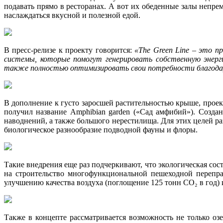
подавать прямо в ресторанах. А вот их обеденные залы непр
наслаждаться вкусной и полезной едой.
В пресс-релизе к проекту говорится:
«The Green Line – это п
системы, которые помогут генерировать собственную энерг
также полностью оптимизировать свои потребности благода
В дополнение к густо заросшей растительностью крыше, прое
получил название Amphibian garden («Сад амфибий»). Созд
наводнений, а также большого нерестилища. Для этих целей р
биологическое разнообразие подводной фауны и флоры.
Такие внедрения еще раз подчеркивают, что экологическая со
на строительство многофункциональной пешеходной перепра
улучшению качества воздуха (поглощение 125 тонн CO₂ в год)
Также в концепте рассматривается возможность не только оз