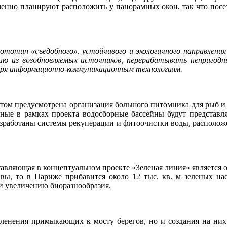
еменно планируют расположить у панорамных окон, так что пос
рототип «съедобного», устойчивого и экологичного направлен
ию из возобновляемых источников, перерабатывать непригод
ря информационно-коммуникационным технологиям.
ктом предусмотрена организация большого питомника для рыб и 
анные в рамках проекта водосборные бассейны будут представ
азработаны системы рекуперации и фитоочистки воды, расположе
ставляющая в концептуальном проекте «Зеленая линия» является
вы, то в Париже прибавится около 12 тыс. кв. м зеленых на
 и увеличению биоразнообразия.
еленения примыкающих к мосту берегов, но и создания на них 