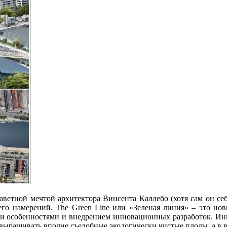
етной мечтой архитектора Винсента Каллебо (хотя сам он себя 
ь его намерений. The Green Line или «Зеленая линия» – это н
ми особенностями и внедрением инновационных разработок. Ин
ращивать вполне съедобные экологически чистые плоды, а в вод