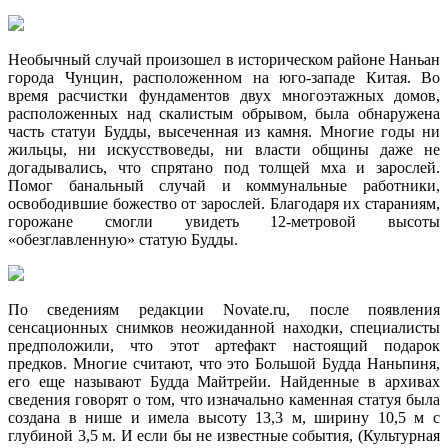
Необычный случай произошел в историческом районе Наньан
города Чунцин, расположенном на юго-западе Китая. Во
время расчистки фундаментов двух многоэтажных домов,
расположенных над скалистым обрывом, была обнаружена
часть статуи Будды, высеченная из камня. Многие годы ни
жильцы, ни искусствоведы, ни власти общины даже не
догадывались, что спрятано под толщей мха и зарослей.
Помог банальный случай и коммунальные работники,
освободившие божество от зарослей. Благодаря их стараниям,
горожане смогли увидеть 12-метровой высоты
«обезглавленную» статую Будды.
По сведениям редакции Novate.ru, после появления
сенсационных снимков неожиданной находки, специалисты
предположили, что этот артефакт настоящий подарок
предков. Многие считают, что это Большой Будда Наньпиня,
его еще называют Будда Майтрейи. Найденные в архивах
сведения говорят о том, что изначально каменная статуя была
создана в нише и имела высоту 13,3 м, ширину 10,5 м с
глубиной 3,5 м. И если бы не известные события, (Культурная