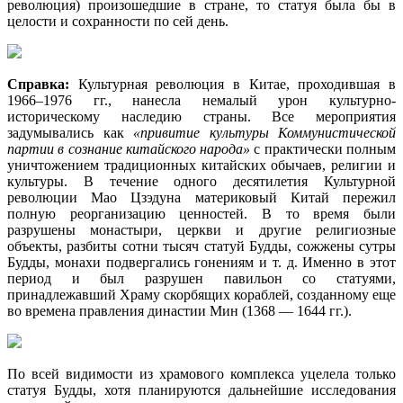
революция) произошедшие в стране, то статуя была бы в
целости и сохранности по сей день.
Справка:
Культурная революция в Китае, проходившая в
1966–1976 гг., нанесла немалый урон культурно-
историческому наследию страны. Все мероприятия
задумывались как
«привитие культуры Коммунистической
партии в сознание китайского народа»
с практически полным
уничтожением традиционных китайских обычаев, религии и
культуры. В течение одного десятилетия Культурной
революции Мао Цзэдуна материковый Китай пережил
полную реорганизацию ценностей. В то время были
разрушены монастыри, церкви и другие религиозные
объекты, разбиты сотни тысяч статуй Будды, сожжены сутры
Будды, монахи подвергались гонениям и т. д. Именно в этот
период и был разрушен павильон со статуями,
принадлежавший Храму скорбящих кораблей, созданному еще
во времена правления династии Мин (1368 — 1644 гг.).
По всей видимости из храмового комплекса уцелела только
статуя Будды, хотя планируются дальнейшие исследования