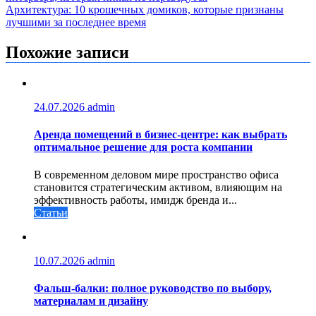
по
Архитектура: 10 крошечных домиков, которые признаны
записям
лучшими за последнее время
Похожие записи
24.07.2026
admin
Аренда помещений в бизнес‑центре: как выбрать
оптимальное решение для роста компании
В современном деловом мире пространство офиса
становится стратегическим активом, влияющим на
эффективность работы, имидж бренда и...
Статьи
10.07.2026
admin
Фальш-балки: полное руководство по выбору,
материалам и дизайну