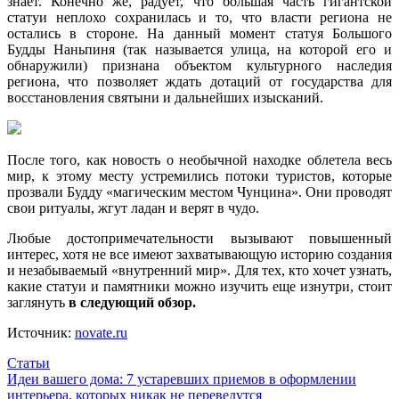
знает. Конечно же, радует, что большая часть гигантской
статуи неплохо сохранилась и то, что власти региона не
остались в стороне. На данный момент статуя Большого
Будды Наньпиня (так называется улица, на которой его и
обнаружили) признана объектом культурного наследия
региона, что позволяет ждать дотаций от государства для
восстановления святыни и дальнейших изысканий.
После того, как новость о необычной находке облетела весь
мир, к этому месту устремились потоки туристов, которые
прозвали Будду «магическим местом Чунцина». Они проводят
свои ритуалы, жгут ладан и верят в чудо.
Любые достопримечательности вызывают повышенный
интерес, хотя не все имеют захватывающую историю создания
и незабываемый «внутренний мир». Для тех, кто хочет узнать,
какие статуи и памятники можно изучить еще изнутри, стоит
заглянуть
в следующий обзор.
Источник:
novate.ru
Статьи
Навигация
Идеи вашего дома: 7 устаревших приемов в оформлении
интерьера, которых никак не переведутся