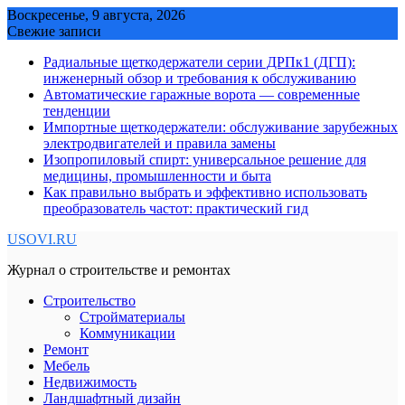
Skip
Воскресенье, 9 августа, 2026
to
Свежие записи
content
Радиальные щеткодержатели серии ДРПк1 (ДГП):
инженерный обзор и требования к обслуживанию
Автоматические гаражные ворота — современные
тенденции
Импортные щеткодержатели: обслуживание зарубежных
электродвигателей и правила замены
Изопропиловый спирт: универсальное решение для
медицины, промышленности и быта
Как правильно выбрать и эффективно использовать
преобразователь частот: практический гид
USOVI.RU
Журнал о строительстве и ремонтах
Строительство
Стройматериалы
Коммуникации
Ремонт
Мебель
Недвижимость
Ландшафтный дизайн