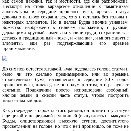
как самой находки, так и местности, где она расположена.
Несмотря на столь варварское отношение к памятникам
архитектуры в середине прошлого века, древняя статуя
довольно неплохо сохранилась, хотя и осталась без головы и
некоторых элементов. Но в целом Будда вполне узнаваем.
Божество изображено в сидячем положении, с руками,
держащими круглый камень на уровне груди, сохранились в
деталях и традиционный «пояс», и «планка», и многие другие
элементы, еще раз подтверждающие его древнее
происхождение.
До сих пор остается загадкой, куда подевалась голова статуи и
было ли это сделано преднамеренно, или во времена
строительного бума, начавшегося в середине 80-х годов
прошлого века, никто даже не подумал о том, что разрушает
святыню. Подрядчики просто использовали свободный
клочок земли и снесли часть статуи, чтобы построить
многоэтажный дом.
Как утверждает старожил этого района, он помнит эту статую
еще целой и невредимой с ушнишей (выпуклость на макушке
Будды, олицетворяющей высокую ступень достигнутого
просветления) на голове, но что с ней произошло, он тоже не