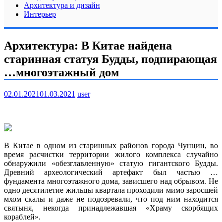
Архитектура и дизайн
Интерьер
Архитектура: В Китае найдена
старинная статуя Будды, подпирающая
…многоэтажный дом
02.01.2021
01.03.2021
user
В Китае в одном из старинных районов города Чунцин, во
время расчистки территории жилого комплекса случайно
обнаружили «обезглавленную» статую гигантского Будды.
Древний археологический артефакт был частью …
фундамента многоэтажного дома, зависшего над обрывом. Не
одно десятилетие жильцы квартала проходили мимо заросшей
мхом скалы и даже не подозревали, что под ним находится
святыня, некогда принадлежавшая «Храму скорбящих
кораблей».