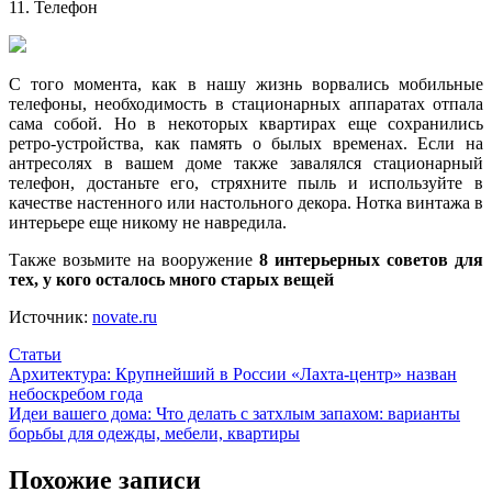
11. Телефон
С того момента, как в нашу жизнь ворвались мобильные
телефоны, необходимость в стационарных аппаратах отпала
сама собой. Но в некоторых квартирах еще сохранились
ретро-устройства, как память о былых временах. Если на
антресолях в вашем доме также завалялся стационарный
телефон, достаньте его, стряхните пыль и используйте в
качестве настенного или настольного декора. Нотка винтажа в
интерьере еще никому не навредила.
Также возьмите на вооружение
8 интерьерных советов для
тех, у кого осталось много старых вещей
Источник:
novate.ru
Статьи
Навигация
Архитектура: Крупнейший в России «Лахта-центр» назван
небоскребом года
по
Идеи вашего дома: Что делать с затхлым запахом: варианты
записям
борьбы для одежды, мебели, квартиры
Похожие записи