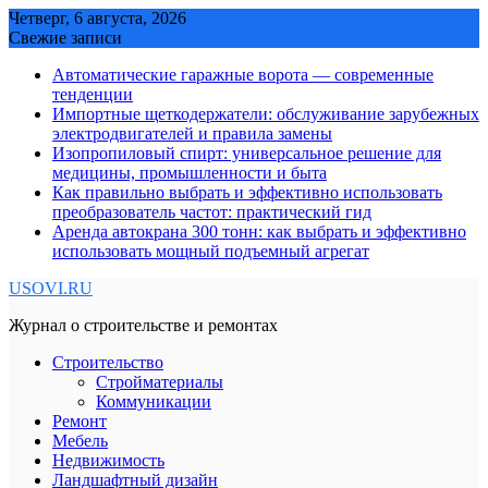
Skip
Четверг, 6 августа, 2026
to
Свежие записи
content
Автоматические гаражные ворота — современные
тенденции
Импортные щеткодержатели: обслуживание зарубежных
электродвигателей и правила замены
Изопропиловый спирт: универсальное решение для
медицины, промышленности и быта
Как правильно выбрать и эффективно использовать
преобразователь частот: практический гид
Аренда автокрана 300 тонн: как выбрать и эффективно
использовать мощный подъемный агрегат
USOVI.RU
Журнал о строительстве и ремонтах
Строительство
Стройматериалы
Коммуникации
Ремонт
Мебель
Недвижимость
Ландшафтный дизайн