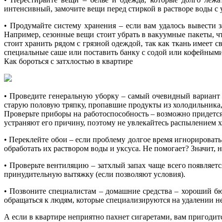
интенсивный, замочите вещи перед стиркой в растворе воды с 
• Продумайте систему хранения – если вам удалось вывести з
Например, сезонные вещи стоит убрать в вакуумные пакеты, чт
стоит хранить рядом с грязной одеждой, так как ткань имеет
специальные саше или поставить банку с содой или кофейными 
Как бороться с затхлостью в квартире
• Проведите генеральную уборку – самый очевидный вариант 
старую половую тряпку, пропавшие продукты из холодильника
Проверьте приборы на работоспособность – возможно придется
устраняют его причину, поэтому не увлекайтесь распылением 
• Переклейте обои – если проблему долгое время игнорировать
обработать их раствором воды и уксуса. Не помогает? Значит, 
• Проверьте вентиляцию – затхлый запах чаще всего появляетс
принудительную вытяжку (если позволяют условия).
• Позвоните специалистам – домашние средства – хороший бю
обращаться к людям, которые специализируются на удалении н
А если в квартире неприятно пахнет сигаретами, вам пригоди