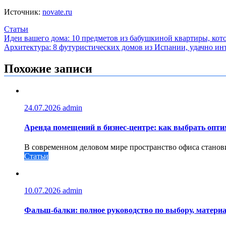
Источник:
novate.ru
Статьи
Навигация
Идеи вашего дома: 10 предметов из бабушкиной квартиры, ко
Архитектура: 8 футуристических домов из Испании, удачно и
по
записям
Похожие записи
24.07.2026
admin
Аренда помещений в бизнес‑центре: как выбрать опт
В современном деловом мире пространство офиса станови
Статьи
10.07.2026
admin
Фальш-балки: полное руководство по выбору, материа