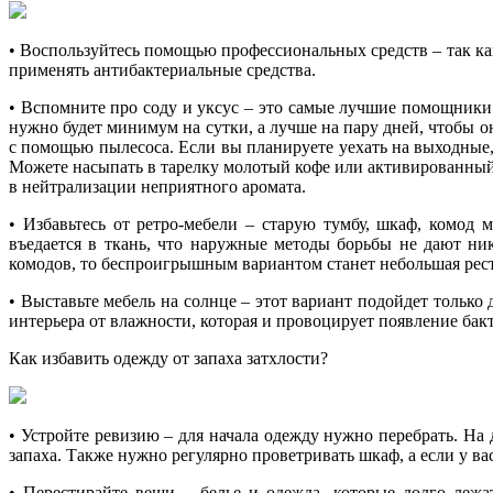
• Воспользуйтесь помощью профессиональных средств – так ка
применять антибактериальные средства.
• Вспомните про соду и уксус – это самые лучшие помощники 
нужно будет минимум на сутки, а лучше на пару дней, чтобы о
с помощью пылесоса. Если вы планируете уехать на выходные, 
Можете насыпать в тарелку молотый кофе или активированны
в нейтрализации неприятного аромата.
• Избавьтесь от ретро-мебели – старую тумбу, шкаф, комод
въедается в ткань, что наружные методы борьбы не дают ни
комодов, то беспроигрышным вариантом станет небольшая рестав
• Выставьте мебель на солнце – этот вариант подойдет только
интерьера от влажности, которая и провоцирует появление бакт
Как избавить одежду от запаха затхлости?
• Устройте ревизию – для начала одежду нужно перебрать. Н
запаха. Также нужно регулярно проветривать шкаф, а если у ва
• Перестирайте вещи – белье и одежда, которые долго леж