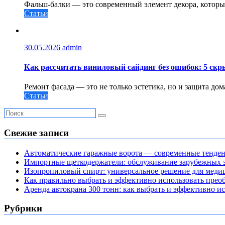
Фальш-балки — это современный элемент декора, которы
Статьи
30.05.2026
admin
Как рассчитать виниловый сайдинг без ошибок: 5 скр
Ремонт фасада — это не только эстетика, но и защита до
Статьи
Свежие записи
Автоматические гаражные ворота — современные тенде
Импортные щеткодержатели: обслуживание зарубежных э
Изопропиловый спирт: универсальное решение для мед
Как правильно выбрать и эффективно использовать преоб
Аренда автокрана 300 тонн: как выбрать и эффективно 
Рубрики