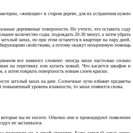
актерии, «живущие» в старом дереве, для их устранения нужно
альные деревянные поверхности. Но учтите, что оставить соду
льшое количество соды, подождать 20-30 минут, а затем убрать
атхлый запах, но при этом останется в квартире на пару дней.
орбирующими свойствами, а потому окажут неоценимую помощь
иваном все намного сложнее: иногда запах настолько сильно
иван на перетяжку или купить новый. Что касается шкафов и
м, а затем покрыть поверхность новым слоем краски.
вести затхлый запах на даче. Солнечные лучи избавят предметы
ет повышенный уровень влажности, то запах появится снова.
, которые вы не носите. Обычно они и провоцируют появление
здух не застаивался.
 вы положили их в шкаф свежими. Если затхлый запах очень