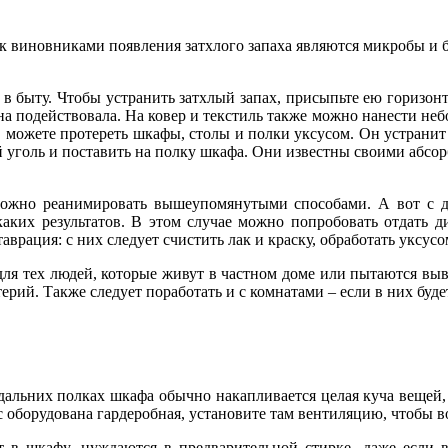
к виновниками появления затхлого запаха являются микробы и б
в быту. Чтобы устранить затхлый запах, присыпьте ею горизонт
на подействовала. На ковер и текстиль также можно нанести небо
можете протереть шкафы, столы и полки уксусом. Он устранит з
й уголь и поставить на полку шкафа. Они известны своими абс
 можно реанимировать вышеупомянутыми способами. А вот с д
каких результатов. В этом случае можно попробовать отдать д
рация: с них следует счистить лак и краску, обработать уксусо
 для тех людей, которые живут в частном доме или пытаются вы
ерий. Также следует поработать и с комнатами – если в них буд
а дальних полках шкафа обычно накапливается целая куча вещей
с оборудована гардеробная, установите там вентиляцию, чтобы во
ат в шкафу, нуждаются в предварительной стирке, даже если