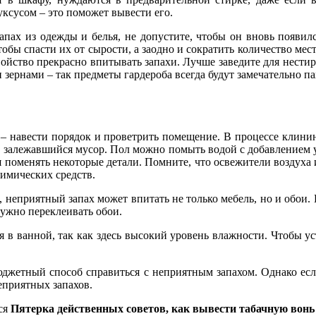
уксусом – это поможет вывести его.
апах из одежды и белья, не допустите, чтобы он вновь появил
обы спасти их от сырости, а заодно и сократить количество мест
 свойство прекрасно впитывать запахи. Лучше заведите для нес
зернами – так предметы гардероба всегда будут замечательно па
– навести порядок и проветрить помещение. В процессе клининг
, залежавшийся мусор. Пол можно помыть водой с добавлением у
 поменять некоторые детали. Помните, что освежители воздуха 
химических средств.
, неприятный запах может впитать не только мебель, но и обои
нужно переклеивать обои.
я в ванной, так как здесь высокий уровень влажности. Чтобы ус
джетный способ справиться с неприятным запахом. Однако если 
еприятных запахов.
тся
Пятерка действенных советов, как вывести табачную вонь