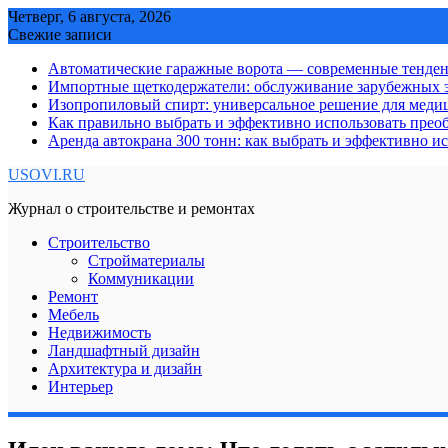
Skip
Четверг, 6 августа, 2026
to
Свежие записи
content
Автоматические гаражные ворота — современные тенде
Импортные щеткодержатели: обслуживание зарубежных э
Изопропиловый спирт: универсальное решение для мед
Как правильно выбрать и эффективно использовать преоб
Аренда автокрана 300 тонн: как выбрать и эффективно 
USOVI.RU
Журнал о строительстве и ремонтах
Строительство
Стройматериалы
Коммуникации
Ремонт
Мебель
Недвижимость
Ландшафтный дизайн
Архитектура и дизайн
Интерьер