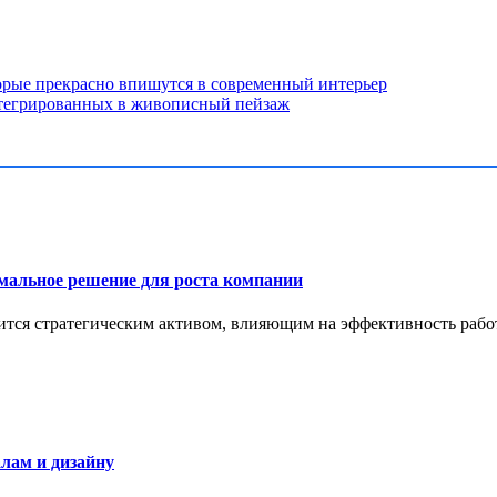
торые прекрасно впишутся в современный интерьер
нтегрированных в живописный пейзаж
имальное решение для роста компании
тся стратегическим активом, влияющим на эффективность работ
лам и дизайну