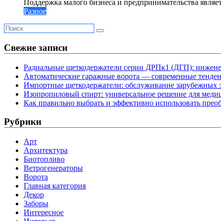
Поддержка малого бизнеса и предпринимательства являе
Разное
Свежие записи
Радиальные щеткодержатели серии ДРПк1 (ДГП): инжене
Автоматические гаражные ворота — современные тенде
Импортные щеткодержатели: обслуживание зарубежных э
Изопропиловый спирт: универсальное решение для мед
Как правильно выбрать и эффективно использовать преоб
Рубрики
Арт
Архитектура
Биотопливо
Ветрогенераторы
Ворота
Главная категория
Декор
Заборы
Интересное