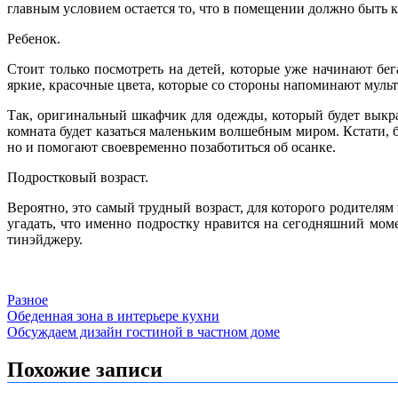
главным условием остается то, что в помещении должно быть 
Ребенок.
Стоит только посмотреть на детей, которые уже начинают бе
яркие, красочные цвета, которые со стороны напоминают муль
Так, оригинальный шкафчик для одежды, который будет выкра
комната будет казаться маленьким волшебным миром. Кстати, 
но и помогают своевременно позаботиться об осанке.
Подростковый возраст.
Вероятно, это самый трудный возраст, для которого родителям
угадать, что именно подростку нравится на сегодняшний мом
тинэйджеру.
Разное
Навигация
Обеденная зона в интерьере кухни
Обсуждаем дизайн гостиной в частном доме
по
записям
Похожие записи