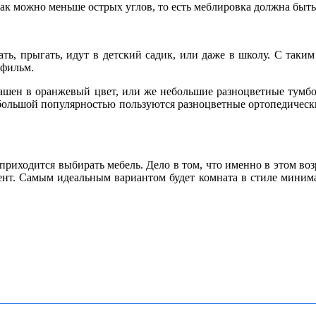
как можно меньше острых углов, то есть меблировка должна быт
гать, прыгать, идут в детский садик, или даже в школу. С так
тфильм.
шен в оранжевый цвет, или же небольшие разноцветные тумбочк
большой популярностью пользуются разноцветные ортопедически
 приходится выбирать мебель. Дело в том, что именно в этом во
ент. Самым идеальным вариантом будет комната в стиле минима