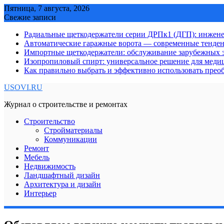
Skip
Пятница, 7 августа, 2026
to
Свежие записи
content
Радиальные щеткодержатели серии ДРПк1 (ДГП): инжене
Автоматические гаражные ворота — современные тенде
Импортные щеткодержатели: обслуживание зарубежных э
Изопропиловый спирт: универсальное решение для мед
Как правильно выбрать и эффективно использовать преоб
USOVI.RU
Журнал о строительстве и ремонтах
Строительство
Стройматериалы
Коммуникации
Ремонт
Мебель
Недвижимость
Ландшафтный дизайн
Архитектура и дизайн
Интерьер