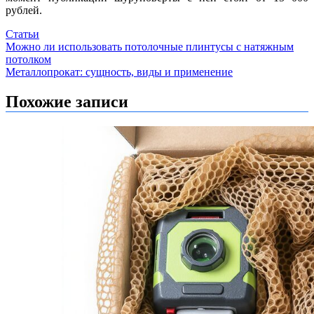
рублей.
Статьи
Навигация
Можно ли использовать потолочные плинтусы с натяжным
потолком
по
Металлопрокат: сущность, виды и применение
записям
Похожие записи