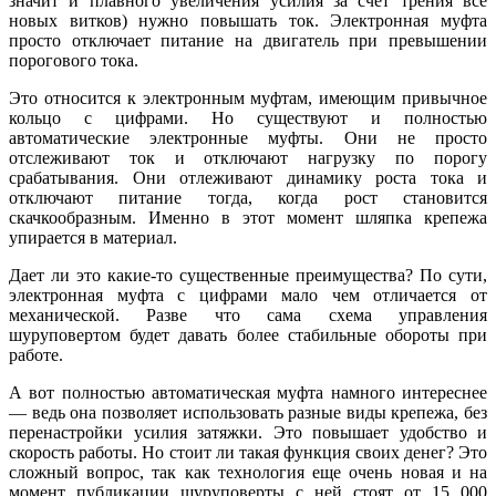
значит и плавного увеличения усилия за счет трения все
новых витков) нужно повышать ток. Электронная муфта
просто отключает питание на двигатель при превышении
порогового тока.
Это относится к электронным муфтам, имеющим привычное
кольцо с цифрами. Но существуют и полностью
автоматические электронные муфты. Они не просто
отслеживают ток и отключают нагрузку по порогу
срабатывания. Они отлеживают динамику роста тока и
отключают питание тогда, когда рост становится
скачкообразным. Именно в этот момент шляпка крепежа
упирается в материал.
Дает ли это какие-то существенные преимущества? По сути,
электронная муфта с цифрами мало чем отличается от
механической. Разве что сама схема управления
шуруповертом будет давать более стабильные обороты при
работе.
А вот полностью автоматическая муфта намного интереснее
— ведь она позволяет использовать разные виды крепежа, без
перенастройки усилия затяжки. Это повышает удобство и
скорость работы. Но стоит ли такая функция своих денег? Это
сложный вопрос, так как технология еще очень новая и на
момент публикации шуруповерты с ней стоят от 15 000