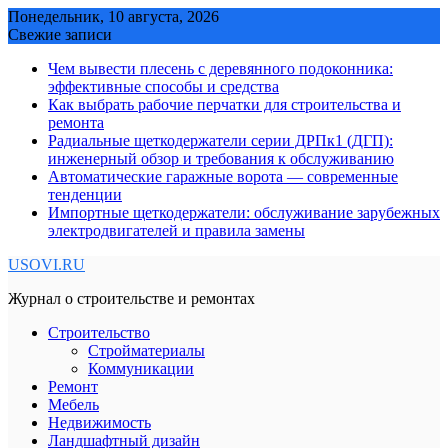
Skip
Понедельник, 10 августа, 2026
to
Свежие записи
content
Чем вывести плесень с деревянного подоконника:
эффективные способы и средства
Как выбрать рабочие перчатки для строительства и
ремонта
Радиальные щеткодержатели серии ДРПк1 (ДГП):
инженерный обзор и требования к обслуживанию
Автоматические гаражные ворота — современные
тенденции
Импортные щеткодержатели: обслуживание зарубежных
электродвигателей и правила замены
USOVI.RU
Журнал о строительстве и ремонтах
Строительство
Стройматериалы
Коммуникации
Ремонт
Мебель
Недвижимость
Ландшафтный дизайн