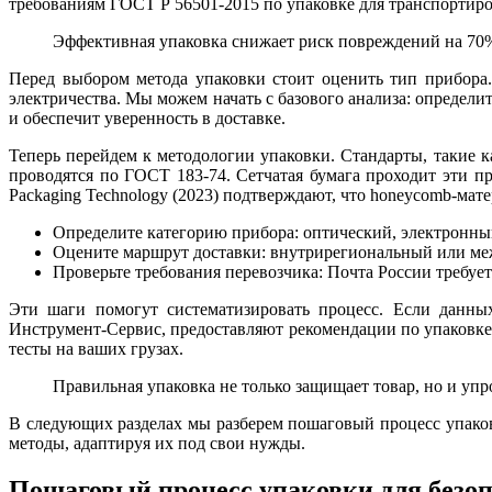
требованиям ГОСТ Р 56501-2015 по упаковке для транспортиро
Эффективная упаковка снижает риск повреждений на 70%
Перед выбором метода упаковки стоит оценить тип прибора.
электричества. Мы можем начать с базового анализа: определи
и обеспечит уверенность в доставке.
Теперь перейдем к методологии упаковки. Стандарты, такие 
проводятся по ГОСТ 183-74. Сетчатая бумага проходит эти пр
Packaging Technology (2023) подтверждают, что honeycomb-мате
Определите категорию прибора: оптический, электронн
Оцените маршрут доставки: внутрирегиональный или межр
Проверьте требования перевозчика: Почта России требует
Эти шаги помогут систематизировать процесс. Если данных
Инструмент-Сервис, предоставляют рекомендации по упаковке.
тесты на ваших грузах.
Правильная упаковка не только защищает товар, но и упр
В следующих разделах мы разберем пошаговый процесс упако
методы, адаптируя их под свои нужды.
Пошаговый процесс упаковки для безоп