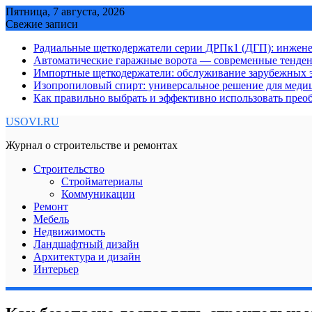
Skip
Пятница, 7 августа, 2026
to
Свежие записи
content
Радиальные щеткодержатели серии ДРПк1 (ДГП): инжене
Автоматические гаражные ворота — современные тенде
Импортные щеткодержатели: обслуживание зарубежных э
Изопропиловый спирт: универсальное решение для мед
Как правильно выбрать и эффективно использовать преоб
USOVI.RU
Журнал о строительстве и ремонтах
Строительство
Стройматериалы
Коммуникации
Ремонт
Мебель
Недвижимость
Ландшафтный дизайн
Архитектура и дизайн
Интерьер