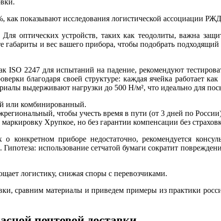
вки.
, как показывают исследования логистической ассоциации РЖД
 Для оптических устройств, таких как теодолиты, важна защи
те габариты и вес вашего прибора, чтобы подобрать подходящий
как ISO 2247 для испытаний на падение, рекомендуют тестирова
оверки благодаря своей структуре: каждая ячейка работает как 
риалы выдерживают нагрузки до 500 Н/м², что идеально для посы
ый или комбинированный.
егиональный, чтобы учесть время в пути (от 3 дней по России)
 маркировку Хрупкое, но без гарантии компенсации без страхов
 о конкретном приборе недостаточно, рекомендуется консул
 Гипотеза: использование сетчатой бумаги сократит поврежден
ощает логистику, снижая споры с перевозчиками.
вки, сравним материалы и приведем примеры из практики росси
асной почтовой доставки