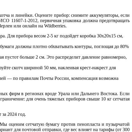
котча и линейки. Оцените прибор: снимите аккумуляторы, если
ИСО 11607-1-2012, первичная упаковка должна предотвращать
рлен или онлайн на Wildberries.
а. Для прибора весом 2-5 кг подойдет коробка 30x20x15 см,
и бумаги должны плотно обхватывать контуры, поглощая до 80%
я пустот больше 2 см. Это распределит давление равномерно,
уйте скотч шириной 50 мм, наклеивая крест-накрест для
блей — по правилам Почты России, компенсация возможна
ных фирм в регионах вроде Урала или Дальнего Востока. Если
Ограничение: для очень тяжелых приборов свыше 10 кг сетчатая
за 2024 год.
. Мы оценим сетчатую бумагу против пенопласта и пузырчатой
иант для почтовой отправки, где вес влияет на тарифы (от 300