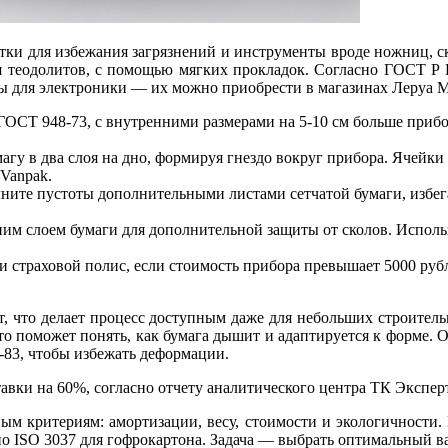
чатки для избежания загрязнений и инструменты вроде ножниц, с
я теодолитов, с помощью мягких прокладок. Согласно ГОСТ Р 
ы для электроники — их можно приобрести в магазинах Леруа Ме
ОСТ 948-73, с внутренними размерами на 5-10 см больше прибор
гу в два слоя на дно, формируя гнездо вокруг прибора. Ячейк
 Vanpak.
лните пустоты дополнительными листами сетчатой бумаги, избега
ним слоем бумаги для дополнительной защиты от сколов. Использ
 страховой полис, если стоимость прибора превышает 5000 ру
, что делает процесс доступным даже для небольших строитель
то поможет понять, как бумага дышит и адаптируется к форме. 
83, чтобы избежать деформации.
вки на 60%, согласно отчету аналитического центра ТК Эксперт 
ым критериям: амортизации, весу, стоимости и экологичности
о ISO 3037 для гофрокартона. Задача — выбрать оптимальный вар