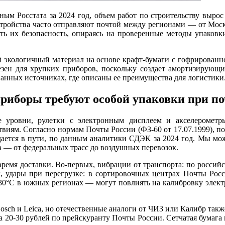
нным Росстата за 2024 год, объем работ по строительству выро
устройства часто отправляют почтой между регионами — от Мос
ить их безопасность, опираясь на проверенные методы упаковк
бой экологичный материал на основе крафт-бумаги с гофрирован
лезен для хрупких приборов, поскольку создает амортизирующи
ванных источниках, где описаны ее преимущества для логистики
риборы требуют особой упаковки при по
 уровни, рулетки с электронным дисплеем и акселерометр
твиям. Согласно нормам Почты России (ФЗ-60 от 17.07.1999),
ждается в пути, по данным аналитики СДЭК за 2024 год. Мы м
 — от федеральных трасс до воздушных перевозок.
емя доставки. Во-первых, вибрации от транспорта: по российск
, удары при перегрузке: в сортировочных центрах Почты Росс
30°C в южных регионах — могут повлиять на калибровку элект
osch и Leica, но отечественные аналоги от ЧИЗ или Калибр такж
 20-30 рублей по прейскуранту Почты России. Сетчатая бумага п