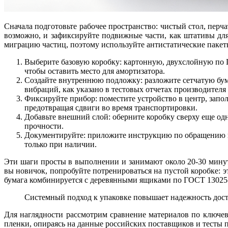
Сначала подготовьте рабочее пространство: чистый стол, пер
возможно, и зафиксируйте подвижные части, как штативы дл
миграцию частиц, поэтому используйте антистатические пакет
Выберите базовую коробку: картонную, двухслойную по Г
чтобы оставить место для амортизатора.
Создайте внутреннюю подложку: разложите сетчатую бума
вибраций, как указано в тестовых отчетах производителя
Фиксируйте прибор: поместите устройство в центр, запо
предотвращая сдвиги во время транспортировки.
Добавьте внешний слой: оберните коробку сверху еще од
прочности.
Документируйте: приложите инструкцию по обращению и
только при наличии.
Эти шаги просты в выполнении и занимают около 20-30 минут
вы новичок, попробуйте потренироваться на пустой коробке: э
бумага комбинируется с деревянными ящиками по ГОСТ 13025-
Системный подход к упаковке повышает надежность доста
Для наглядности рассмотрим сравнение материалов по ключев
пленки, опираясь на данные российских поставщиков и тесты п