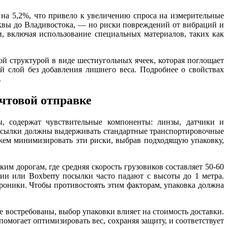
с на 5,2%, что привело к увеличению спроса на измерительные
квы до Владивостока, — но риски повреждений от вибраций и
и, включая использование специальных материалов, таких как
ной структурой в виде шестиугольных ячеек, которая поглощает
й слой без добавления лишнего веса. Подробнее о свойствах
.
чтовой отправке
ы, содержат чувствительные компоненты: линзы, датчики и
 посылки должны выдерживать стандартные транспортировочные
ожем минимизировать эти риски, выбрав подходящую упаковку,
им дорогам, где средняя скорость грузовиков составляет 50-60
ии или Boxberry посылки часто падают с высоты до 1 метра.
роники. Чтобы противостоять этим факторам, упаковка должна
е востребованы, выбор упаковки влияет на стоимость доставки.
омогает оптимизировать вес, сохраняя защиту, и соответствует