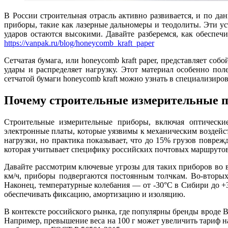
В России строительная отрасль активно развивается, и по да
приборы, такие как лазерные дальномеры и теодолиты. Эти 
ударов остаются высокими. Давайте разберемся, как обеспеч
https://vanpak.ru/blog/honeycomb_kraft_paper
Сетчатая бумага, или honeycomb kraft paper, представляет со
удары и распределяет нагрузку. Этот материал особенно по
сетчатой бумаги honeycomb kraft можно узнать в специализиро
Почему строительные измерительные п
Строительные измерительные приборы, включая оптические
электронные платы, которые уязвимы к механическим воздейс
нагрузки, но практика показывает, что до 15% грузов повре
которая учитывает специфику российских почтовых маршрутов
Давайте рассмотрим ключевые угрозы для таких приборов во вр
км/ч, приборы подвергаются постоянным толчкам. Во-вторых
Наконец, температурные колебания — от -30°C в Сибири до +
обеспечивать фиксацию, амортизацию и изоляцию.
В контексте российского рынка, где популярны бренды вроде B
Например, превышение веса на 100 г может увеличить тариф на