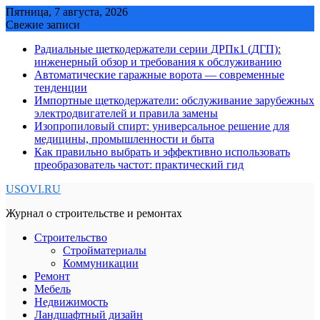
Skip
Пятница, 7 августа, 2026
to
Свежие записи
content
Радиальные щеткодержатели серии ДРПк1 (ДГП):
инженерный обзор и требования к обслуживанию
Автоматические гаражные ворота — современные
тенденции
Импортные щеткодержатели: обслуживание зарубежных
электродвигателей и правила замены
Изопропиловый спирт: универсальное решение для
медицины, промышленности и быта
Как правильно выбрать и эффективно использовать
преобразователь частот: практический гид
USOVI.RU
Журнал о строительстве и ремонтах
Строительство
Стройматериалы
Коммуникации
Ремонт
Мебель
Недвижимость
Ландшафтный дизайн