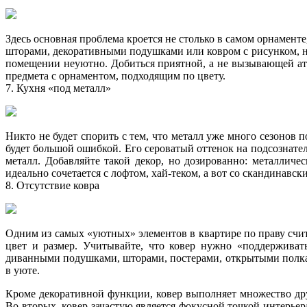
Здесь основная проблема кроется не столько в самом орнаменте
шторами, декоративными подушками или ковром с рисунком, но 
помещении неуютно. Добиться приятной, а не вызывающей атмо
предмета с орнаментом, подходящим по цвету.
7. Кухня «под металл»
Никто не будет спорить с тем, что металл уже много сезонов п
будет большой ошибкой. Его сероватый оттенок на подсознател
металл. Добавляйте такой декор, но дозированно: металлич
идеально сочетается с лофтом, хай-теком, а вот со скандинавск
8. Отсутствие ковра
Одним из самых «уютных» элементов в квартире по праву счита
цвет и размер. Учитывайте, что ковер нужно «поддержива
диванными подушками, шторами, постерами, открытыми полкам
в уюте.
Кроме декоративной функции, ковер выполняет множество дру
Во-вторых, ковер зачастую является фокусной точкой интерьера