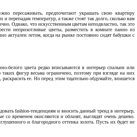
ужно пересаживать, предпочитают украшать свою квартиру
и перепадам температур, а также стоят так долго, сколько вам
чно. Однако, что искусственным цветам неподвластно, так это
рести неприхотливые цветы, разместить в комнате панно из
о актуален летом, когда на рынке постоянно сидят бабушки с
нно-белого цвета редко вписываются в интерьер спальни или
о таких фигур весьма ограничено, поэтому при взгляде на них
 раскрасить ее. Но перед этим тщательно обдумайте, впишется
едовать fashion-тенденциям и вносить данный тренд в интерьер,
ые со временем окисляются и облазят, выглядят очень дешево.
глушенного и благородного оттенка золота. Пусть их будет не