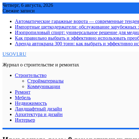
Skip
Четверг, 6 августа, 2026
to
Свежие записи
content
Автоматические гаражные ворота — современные тенде
Импортные щеткодержатели: обслуживание зарубежных э
Изопропиловый спирт: универсальное решение для мед
Как правильно выбрать и эффективно использовать преоб
Аренда автокрана 300 тонн: как выбрать и эффективно 
USOVI.RU
Журнал о строительстве и ремонтах
Строительство
Стройматериалы
Коммуникации
Ремонт
Мебель
Недвижимость
Ландшафтный дизайн
Архитектура и дизайн
Интерьер