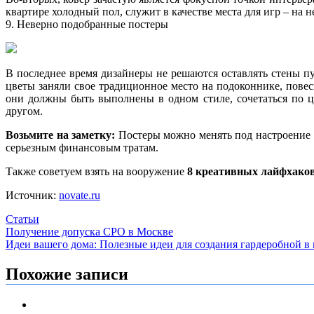
квартире холодный пол, служит в качестве места для игр – на
9. Неверно подобранные постеры
В последнее время дизайнеры не решаются оставлять стены пу
цветы заняли свое традиционное место на подоконнике, повес
они должны быть выполнены в одном стиле, сочетаться по ц
другом.
Возьмите на заметку:
Постеры можно менять под настроение и
серьезным финансовым тратам.
Также советуем взять на вооружение
8 креативных лайфхаков
Источник:
novate.ru
Статьи
Навигация
Получение допуска СРО в Москве
Идеи вашего дома: Полезные идеи для создания гардеробной в
по
записям
Похожие записи