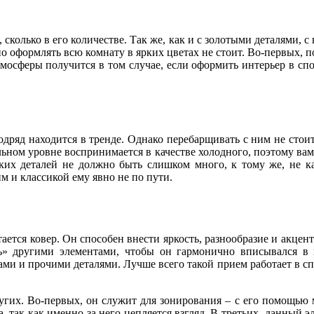
, сколько в его количестве. Так же, как и с золотыми деталями,
оформлять всю комнату в ярких цветах не стоит. Во-первых, пол
сферы получится в том случае, если оформить интерьер в спок
одряд находится в тренде. Однако перебарщивать с ним не стоит. 
ьном уровне воспринимается в качестве холодного, поэтому вам н
еских деталей не должно быть слишком много, к тому же, не к
им и классикой ему явно не по пути.
ется ковер. Он способен внести яркость, разнообразие и акцент
ть» другими элементами, чтобы он гармонично вписывался в
и и прочими деталями. Лучше всего такой прием работает в спа
гих. Во-первых, он служит для зонирования – с его помощью мо
, так как именно за него цепляется взгляд. В-третьих, данный э