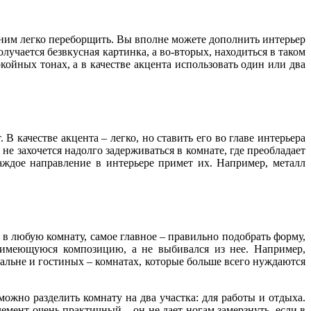
 с ним легко переборщить. Вы вполне можете дополнить интерьер
учается безвкусная картинка, а во-вторых, находиться в таком
ойных тонах, а в качестве акцента использовать один или два
В качестве акцента – легко, но ставить его во главе интерьера
е захочется надолго задерживаться в комнате, где преобладает
аждое направление в интерьере примет их. Например, металл
 в любую комнату, самое главное – правильно подобрать форму,
 имеющуюся композицию, а не выбивался из нее. Например,
льне и гостиных – комнатах, которые больше всего нуждаются
жно разделить комнату на два участка: для работы и отдыха.
лемент очень практичный – он не дает ногам замерзнуть, если в