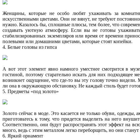
Женщины, которые не особо любят ухаживать за комнатны
искусственными цветами. Они не вянут, не требуют постоянног
нужно. Казалось бы, сплошные плюсы, тем более, что совреме
создавать уютную атмосферу. Если вы не готовы ухаживать
стабилизированных экземпляров или время от времени принос
полевыми или домашними цветами, которые стоят копейки.
4. Белые головы из гипса
А вот этот элемент явно намного уместнее смотрится в муз
гостиной, поэтому старательно искать для них подходящее ме
возникнет ощущение, что где-то вы эту голову точно видели.
ли она в окружающую обстановку. Не каждый стиль будет готов
5. Предметы «под золото»
Золото сейчас в моде. Это касается не только обуви, одежды, 
приготовьтесь к тому, что придется выделить на него внушит
Соответственно, они будут распространять этот эффект на вс
много, ведь с этим металлом легко переборщить, но они стан
6. Яркий орнамент