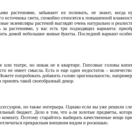
ми растениями, забывают их поливать, не знают, когда н
о источника света, спокойно относятся к повышенной влажности 
нные экземпляры растений выглядят очень натурально и реалисти
 за растениями, у вас есть три подходящих варианта: приоб
ить домой небольшие живые букеты. Последний вариант особенн
ее или театре, но никак не в квартире. Гипсовые головы кипе
сто не имеет смысла. Есть и еще один недостаток – количеств
 Можете попробовать добавить голове оригинальности, например,
 принять такой своеобразный декор.
аксессуаров, но также интерьера. Однако если вы уже решили сл
ельный бюджет. Дело в том, что а-ля золотые предметы, котор
ю комнату. Поэтому старайтесь выбирать качественные вещи при
ут отличаться прекрасным внешним видом и роскошью.