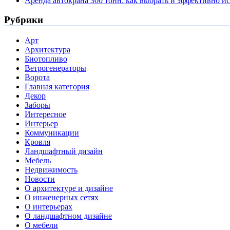
Аренда автокрана 300 тонн: как выбрать и эффективно 
Рубрики
Арт
Архитектура
Биотопливо
Ветрогенераторы
Ворота
Главная категория
Декор
Заборы
Интересное
Интерьер
Коммуникации
Кровля
Ландшафтный дизайн
Мебель
Недвижимость
Новости
О архитектуре и дизайне
О инженерных сетях
О интерьерах
О ландшафтном дизайне
О мебели