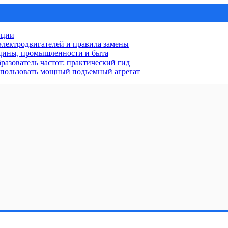
нции
лектродвигателей и правила замены
ицины, промышленности и быта
разователь частот: практический гид
использовать мощный подъемный агрегат