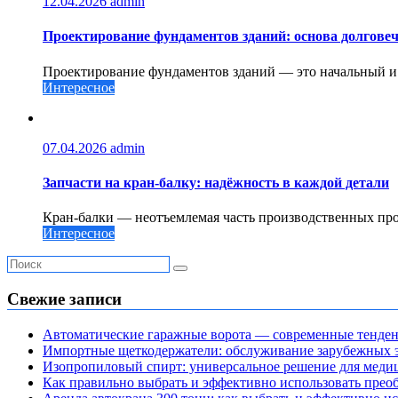
12.04.2026
admin
Проектирование фундаментов зданий: основа долговеч
Проектирование фундаментов зданий — это начальный и о
Интересное
07.04.2026
admin
Запчасти на кран-балку: надёжность в каждой детали
Кран-балки — неотъемлемая часть производственных проц
Интересное
Свежие записи
Автоматические гаражные ворота — современные тенде
Импортные щеткодержатели: обслуживание зарубежных э
Изопропиловый спирт: универсальное решение для мед
Как правильно выбрать и эффективно использовать преоб