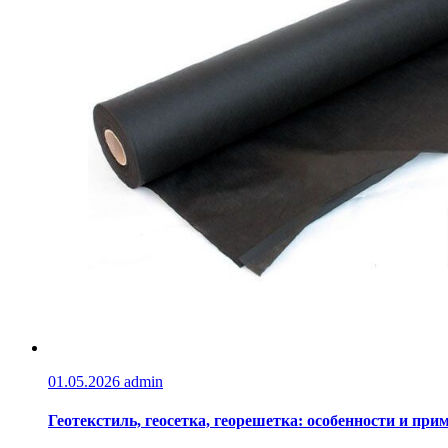
01.05.2026
admin
Геотекстиль, геосетка, георешетка: особенности и при