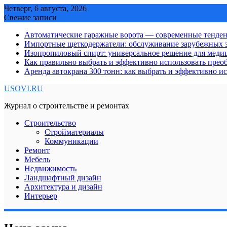
Skip
Четверг, 6 августа, 2026
to
Свежие записи
content
Автоматические гаражные ворота — современные тенде
Импортные щеткодержатели: обслуживание зарубежных э
Изопропиловый спирт: универсальное решение для мед
Как правильно выбрать и эффективно использовать преоб
Аренда автокрана 300 тонн: как выбрать и эффективно 
USOVI.RU
Журнал о строительстве и ремонтах
Строительство
Стройматериалы
Коммуникации
Ремонт
Мебель
Недвижимость
Ландшафтный дизайн
Архитектура и дизайн
Интерьер