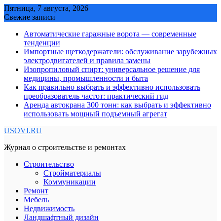
Skip
Пятница, 7 августа, 2026
to
Свежие записи
content
Автоматические гаражные ворота — современные
тенденции
Импортные щеткодержатели: обслуживание зарубежных
электродвигателей и правила замены
Изопропиловый спирт: универсальное решение для
медицины, промышленности и быта
Как правильно выбрать и эффективно использовать
преобразователь частот: практический гид
Аренда автокрана 300 тонн: как выбрать и эффективно
использовать мощный подъемный агрегат
USOVI.RU
Журнал о строительстве и ремонтах
Строительство
Стройматериалы
Коммуникации
Ремонт
Мебель
Недвижимость
Ландшафтный дизайн