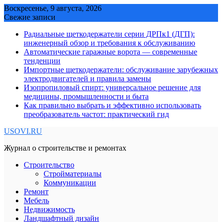
Skip
Воскресенье, 9 августа, 2026
to
Свежие записи
content
Радиальные щеткодержатели серии ДРПк1 (ДГП):
инженерный обзор и требования к обслуживанию
Автоматические гаражные ворота — современные
тенденции
Импортные щеткодержатели: обслуживание зарубежных
электродвигателей и правила замены
Изопропиловый спирт: универсальное решение для
медицины, промышленности и быта
Как правильно выбрать и эффективно использовать
преобразователь частот: практический гид
USOVI.RU
Журнал о строительстве и ремонтах
Строительство
Стройматериалы
Коммуникации
Ремонт
Мебель
Недвижимость
Ландшафтный дизайн