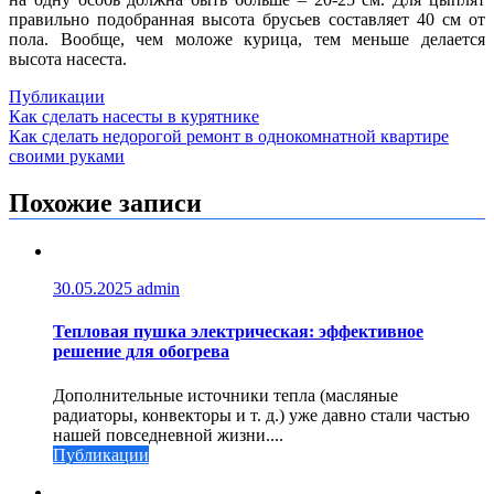
правильно подобранная высота брусьев составляет 40 см от
пола. Вообще, чем моложе курица, тем меньше делается
высота насеста.
Публикации
Навигация
Как сделать насесты в курятнике
Как сделать недорогой ремонт в однокомнатной квартире
по
своими руками
записям
Похожие записи
30.05.2025
admin
Тепловая пушка электрическая: эффективное
решение для обогрева
Дополнительные источники тепла (масляные
радиаторы, конвекторы и т. д.) уже давно стали частью
нашей повседневной жизни....
Публикации