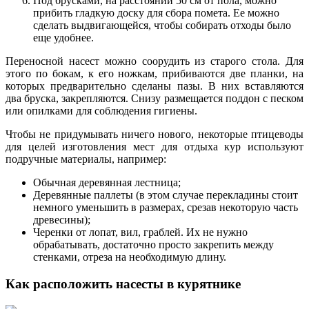
Под брусками, на расстоянии 50 см от пола, можно
прибить гладкую доску для сбора помета. Ее можно
сделать выдвигающейся, чтобы собирать отходы было
еще удобнее.
Переносной насест можно соорудить из старого стола. Для
этого по бокам, к его ножкам, прибиваются две планки, на
которых предварительно сделаны пазы. В них вставляются
два бруска, закрепляются. Снизу размещается поддон с песком
или опилками для соблюдения гигиены.
Чтобы не придумывать ничего нового, некоторые птицеводы
для целей изготовления мест для отдыха кур используют
подручные материалы, например:
Обычная деревянная лестница;
Деревянные паллеты (в этом случае перекладины стоит
немного уменьшить в размерах, срезав некоторую часть
древесины);
Черенки от лопат, вил, граблей. Их не нужно
обрабатывать, достаточно просто закрепить между
стенками, отреза на необходимую длину.
Как расположить насесты в курятнике