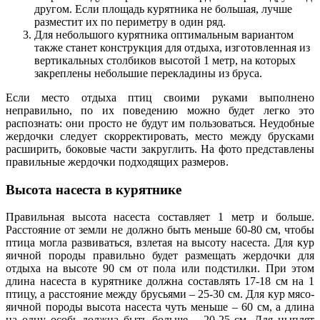
другом. Если площадь курятника не большая, лучше
разместит их по периметру в один ряд.
Для небольшого курятника оптимальным вариантом
также станет конструкция для отдыха, изготовленная из
вертикальных столбиков высотой 1 метр, на которых
закреплены небольшие перекладины из бруса.
Если место отдыха птиц своими руками выполнено
неправильно, по их поведению можно будет легко это
распознать: они просто не будут им пользоваться. Неудобные
жердочки следует скорректировать, место между брусками
расширить, боковые части закруглить. На фото представлены
правильные жердочки подходящих размеров.
Высота насеста в курятнике
Правильная высота насеста составляет 1 метр и больше.
Расстояние от земли не должно быть меньше 60-80 см, чтобы
птица могла развиваться, взлетая на высоту насеста. Для кур
яичной породы правильно будет размещать жердочки для
отдыха на высоте 90 см от пола или подстилки. При этом
длина насеста в курятнике должна составлять 17-18 см на 1
птицу, а расстояние между брусьями – 25-30 см. Для кур мясо-
яичной породы высота насеста чуть меньше – 60 см, а длина
на одну особь должна быть больше – 20-25 см. Для цыплят