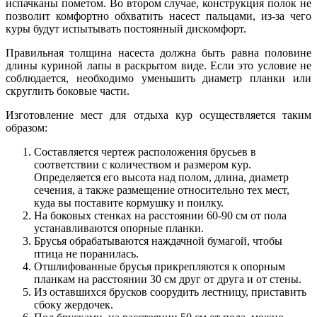
испачканы пометом. Во втором случае, конструкция полок не
позволит комфортно обхватить насест пальцами, из-за чего
куры будут испытывать постоянный дискомфорт.
Правильная толщина насеста должна быть равна половине
длины куриной лапы в раскрытом виде. Если это условие не
соблюдается, необходимо уменьшить диаметр планки или
скруглить боковые части.
Изготовление мест для отдыха кур осуществляется таким
образом:
Составляется чертеж расположения брусьев в
соответствии с количеством и размером кур.
Определяется его высота над полом, длина, диаметр
сечения, а также размещение относительно тех мест,
куда вы поставите кормушку и поилку.
На боковых стенках на расстоянии 60-90 см от пола
устанавливаются опорные планки.
Брусья обрабатываются наждачной бумагой, чтобы
птица не поранилась.
Отшлифованные брусья прикрепляются к опорным
планкам на расстоянии 30 см друг от друга и от стены.
Из оставшихся брусков соорудить лестницу, приставить
сбоку жердочек.