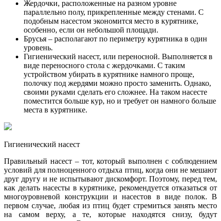
Жердочки, расположенные на разном уровне
параллельно полу, прикрепленные между стенами. С
подобным насестом экономится место в курятнике,
особенно, если он небольшой площади.
Брусья – располагают по периметру курятника в один
уровень.
Гигиенический насест, или переносной. Выполняется в
виде переносного стола с жердочками. С таким
устройством убирать в курятнике намного проще,
полочку под жердями можно просто заменить. Однако,
своими руками сделать его сложнее. На таком насесте
поместится больше кур, но и требует он намного больше
места в курятнике.
Гигиенический насест
Правильный насест – тот, который выполнен с соблюдением
условий для полноценного отдыха птиц, когда они не мешают
друг другу и не испытывают дискомфорт. Поэтому, перед тем,
как делать насесты в курятнике, рекомендуется отказаться от
многоуровневой конструкции и насестов в виде полок. В
первом случае, любая из птиц будет стремиться занять место
на самом верху, а те, которые находятся снизу, будут