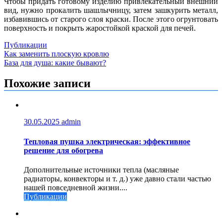
Чтобы придать готовому изделию привлекательный внешний
вид, нужно прокалить шашлычницу, затем зашкурить металл,
избавившись от старого слоя краски. После этого огрунтовать
поверхность и покрыть жаростойкой краской для печей.
Публикации
Навигация
Как заменить плоскую кровлю
База для душа: какие бывают?
по
записям
Похожие записи
30.05.2025
admin
Тепловая пушка электрическая: эффективное
решение для обогрева
Дополнительные источники тепла (масляные
радиаторы, конвекторы и т. д.) уже давно стали частью
нашей повседневной жизни....
Публикации