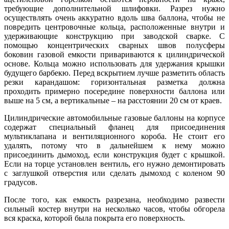
требующие дополнительной шлифовки. Разрез нужно
осуществлять очень аккуратно вдоль шва баллона, чтобы не
повредить центровочные кольца, расположенные внутри и
удерживающие конструкцию при заводской сварке. С
помощью концентрических сварных швов полусферы
боковин газовой емкости привариваются к цилиндрической
основе. Кольца можно использовать для удержания крышки
будущего барбекю. Перед вскрытием лучше разметить область
резки карандашом: горизонтальная разметка должна
проходить примерно посередине поверхности баллона или
выше на 5 см, а вертикальные – на расстоянии 20 см от краев.
Цилиндрические автомобильные газовые баллоны на корпусе
содержат специальный фланец для присоединения
мультиклапана и вентиляционного короба. Не стоит его
удалять, потому что в дальнейшем к нему можно
присоединить дымоход, если конструкция будет с крышкой.
Если на торце установлен вентиль, его нужно демонтировать
с заглушкой отверстия или сделать дымоход с коленом 90
градусов.
После того, как емкость разрезана, необходимо развести
сильный костер внутри на несколько часов, чтобы обгорела
вся краска, которой была покрыта его поверхность.