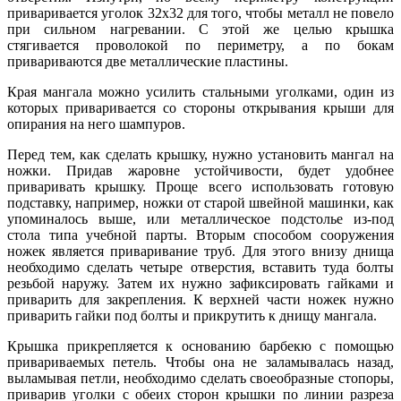
приваривается уголок 32х32 для того, чтобы металл не повело
при сильном нагревании. С этой же целью крышка
стягивается проволокой по периметру, а по бокам
привариваются две металлические пластины.
Края мангала можно усилить стальными уголками, один из
которых приваривается со стороны открывания крыши для
опирания на него шампуров.
Перед тем, как сделать крышку, нужно установить мангал на
ножки. Придав жаровне устойчивости, будет удобнее
приваривать крышку. Проще всего использовать готовую
подставку, например, ножки от старой швейной машинки, как
упоминалось выше, или металлическое подстолье из-под
стола типа учебной парты. Вторым способом сооружения
ножек является приваривание труб. Для этого внизу днища
необходимо сделать четыре отверстия, вставить туда болты
резьбой наружу. Затем их нужно зафиксировать гайками и
приварить для закрепления. К верхней части ножек нужно
приварить гайки под болты и прикрутить к днищу мангала.
Крышка прикрепляется к основанию барбекю с помощью
привариваемых петель. Чтобы она не заламывалась назад,
выламывая петли, необходимо сделать своеобразные стопоры,
приварив уголки с обеих сторон крышки по линии разреза