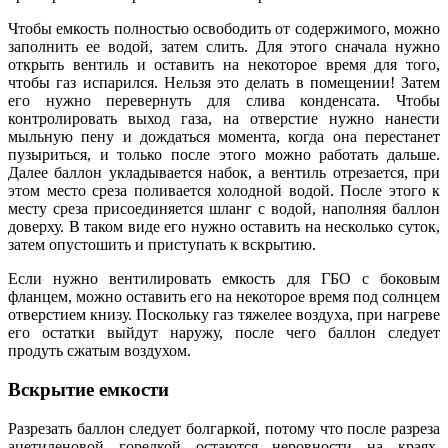
Чтобы емкость полностью освободить от содержимого, можно
заполнить ее водой, затем слить. Для этого сначала нужно
открыть вентиль и оставить на некоторое время для того,
чтобы газ испарился. Нельзя это делать в помещении! Затем
его нужно перевернуть для слива конденсата. Чтобы
контролировать выход газа, на отверстие нужно нанести
мыльную пену и дождаться момента, когда она перестанет
пузыриться, и только после этого можно работать дальше.
Далее баллон укладывается набок, а вентиль отрезается, при
этом место среза поливается холодной водой. После этого к
месту среза присоединяется шланг с водой, наполняя баллон
доверху. В таком виде его нужно оставить на несколько суток,
затем опустошить и приступать к вскрытию.
Если нужно вентилировать емкость для ГБО с боковым
фланцем, можно оставить его на некоторое время под солнцем
отверстием книзу. Поскольку газ тяжелее воздуха, при нагреве
его остатки выйдут наружу, после чего баллон следует
продуть сжатым воздухом.
Вскрытие емкости
Разрезать баллон следует болгаркой, потому что после разреза
ацетиленовой горелкой остаются неровности на краях,