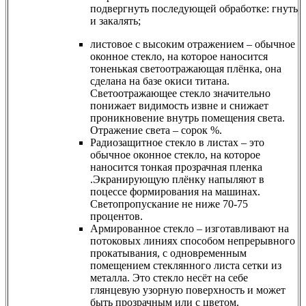
подвергнуть последующей обработке: гнуть
и закалять;
листовое с высоким отражением – обычное
оконное стекло, на которое наносится
тоненькая светоотражающая плёнка, она
сделана на базе окиси титана.
Светоотражающее стекло значительно
понижает видимость извне и снижает
проникновение внутрь помещения света.
Отражение света – сорок %.
Радиозащитное стекло в листах – это
обычное оконное стекло, на которое
наносится тонкая прозрачная пленка
.Экранирующую плёнку напыляют в
поцессе формирования на машинах.
Светопропускание не ниже 70-75
процентов.
Армированное стекло – изготавливают на
потоковых линиях способом непрерывного
прокатывания, с одновременным
помещением стеклянного листа сетки из
металла. Это стекло несёт на себе
глянцевую узорную поверхность и может
быть прозрачным или с цветом.