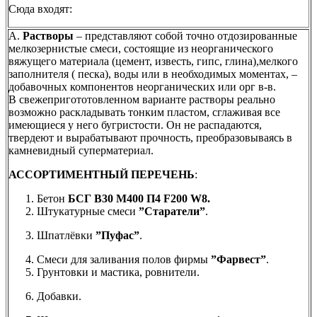
Cюда входят:
А.
Растворы
– представляют собой точно отдозированные
мелкозернистые смеси, состоящие из неорганического
вяжущего материала (цемент, известь, гипс, глина),мелкого
заполнителя ( песка), воды или в необходимых моментах, –
добавочных компонентов неорганических или орг в-в.
В свежепригототовленном варианте растворы реально
возможно раскладывать тонким пластом, cглаживая все
имеющиеся у него бугристости. Он не распадаются,
твердеют и вырабатывают прочность, преобразовываясь в
камневидный суперматериал.
АССОРТИМЕНТНЫЙ ПЕРЕЧЕНЬ
:
Бетон
БСГ В30 М400 П4 F200 W8.
Штукатурные смеси
”Старатели”
.
Шпатлёвки
”Пуфас”
.
Смеси для заливания полов фирмы
”Фарвест”
.
Грунтовки и мастика, ровнители.
Добавки.