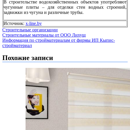
В строительстве водохозяйственных объектов употребляют
чугунные плиты – для отделки стен водных строений,
задвижки из чугуна и различные трубы.
Источник:
x-line.by
Строительные организации
Навигация
Строительные материалы от ООО Лихущ
Информация по стройматериалам от фирмы ИП Кыпис-
по
стройматериал
записям
Похожие записи