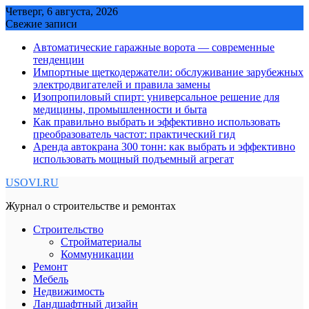
Skip
Четверг, 6 августа, 2026
to
Свежие записи
content
Автоматические гаражные ворота — современные
тенденции
Импортные щеткодержатели: обслуживание зарубежных
электродвигателей и правила замены
Изопропиловый спирт: универсальное решение для
медицины, промышленности и быта
Как правильно выбрать и эффективно использовать
преобразователь частот: практический гид
Аренда автокрана 300 тонн: как выбрать и эффективно
использовать мощный подъемный агрегат
USOVI.RU
Журнал о строительстве и ремонтах
Строительство
Стройматериалы
Коммуникации
Ремонт
Мебель
Недвижимость
Ландшафтный дизайн