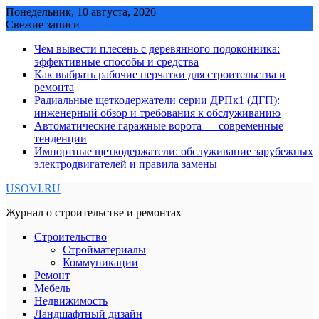
Skip
Понедельник, 10 августа, 2026
to
Свежие записи
content
Чем вывести плесень с деревянного подоконника:
эффективные способы и средства
Как выбрать рабочие перчатки для строительства и
ремонта
Радиальные щеткодержатели серии ДРПк1 (ДГП):
инженерный обзор и требования к обслуживанию
Автоматические гаражные ворота — современные
тенденции
Импортные щеткодержатели: обслуживание зарубежных
электродвигателей и правила замены
USOVI.RU
Журнал о строительстве и ремонтах
Строительство
Стройматериалы
Коммуникации
Ремонт
Мебель
Недвижимость
Ландшафтный дизайн