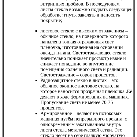
витринных проёмов. В последующем
листы стекла возможно поддать следующей
обработке: гнуть, закалять и наносить
покрытие;
листовое стекло с высоким отражением –
обычное стекло, на поверхность которого
напылена тонкая отражающая свет
плёночка, изготовленная на основании
оксида титана. Светоотражающее стекло
значительно понижает просмотр извне и
снижает попадание во внутренние
помещения солнечного света и радиации.
Светоотражение – сорок процентов.
Радиозащитное стекло в листах – это
обычное оконное листовое стекло, на
которое наносится прозрачная плёночка .Её
делают в ходе формирования на машинах.
Пропускание света не менее 70-75
процентов.
Армированное – делают на потоковых
машинах путём непрерывного проката, с
одновременным закатыванием внутрь
листа стекла металлической сетки. Это
стекло несёт на себе гладкую узорчатую