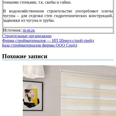
тонкими стенками, т.к. скобы и гайки.
В водохозяйственном строительстве употребляют плиты
чугуна – для отделки стен гидротехнических конструкций,
задвижки из чугуна и трубы.
Источник:
m-gt.ru
Строительные организации
Навигация
Фирма стройматериалов — ИП Шекел-строй-трейд
База стройматериалов фирмы ООО Соцёл
по
записям
Похожие записи