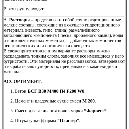
В эту группу входят:
А.
Растворы
– представляют собой точно отдозированные
мелкие составы, состоящие из вяжущего гидротационного
материала (известь, гипс, глина),размельчённого
заполняющего компонента ( песка, дроблёного камня), воды
и в исключительных моментах, – добавочных компонентов
неорганических или органических веществ.
В свежепригототовленном варианте растворы можно
раскладывать тонким слоем, заполняя все имеющиеся у него
бугристости. Эти материалы не расслаиваются, затвердевают
и вырабатывают упорность, превращаясь в камневидный
материал.
АССОРТИМЕНТ
:
Бетон
БСГ В30 М400 П4 F200 W8.
Цемент и кладочные сухие смеси
М 200
.
Смеси для заливания полов марки
”Фарвест”
.
Штукатурки (фирмы
”Пластер”
.