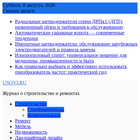
Skip
Суббота, 8 августа, 2026
to
Свежие записи
content
Радиальные щеткодержатели серии ДРПк1 (ДГП):
инженерный обзор и требования к обслуживанию
Автоматические гаражные ворота — современные
тенденции
Импортные щеткодержатели: обслуживание зарубежных
электродвигателей и правила замены
Изопропиловый спирт: универсальное решение для
медицины, промышленности и быта
Как правильно выбрать и эффективно использовать
преобразователь частот: практический гид
USOVI.RU
Журнал о строительстве и ремонтах
Строительство
Стройматериалы
Коммуникации
Ремонт
Мебель
Недвижимость
Ландшафтный дизайн