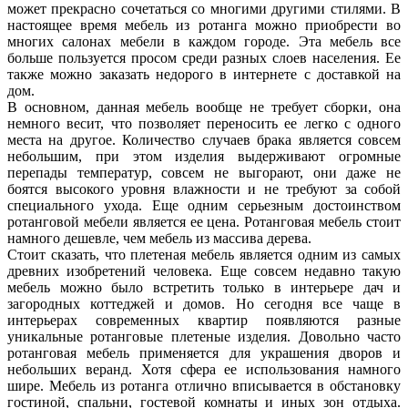
может прекрасно сочетаться со многими другими стилями. В
настоящее время мебель из ротанга можно приобрести во
многих салонах мебели в каждом городе. Эта мебель все
больше пользуется просом среди разных слоев населения. Ее
также можно заказать недорого в интернете с доставкой на
дом.
В основном, данная мебель вообще не требует сборки, она
немного весит, что позволяет переносить ее легко с одного
места на другое. Количество случаев брака является совсем
небольшим, при этом изделия выдерживают огромные
перепады температур, совсем не выгорают, они даже не
боятся высокого уровня влажности и не требуют за собой
специального ухода. Еще одним серьезным достоинством
ротанговой мебели является ее цена. Ротанговая мебель стоит
намного дешевле, чем мебель из массива дерева.
Стоит сказать, что плетеная мебель является одним из самых
древних изобретений человека. Еще совсем недавно такую
мебель можно было встретить только в интерьере дач и
загородных коттеджей и домов. Но сегодня все чаще в
интерьерах современных квартир появляются разные
уникальные ротанговые плетеные изделия. Довольно часто
ротанговая мебель применяется для украшения дворов и
небольших веранд. Хотя сфера ее использования намного
шире. Мебель из ротанга отлично вписывается в обстановку
гостиной, спальни, гостевой комнаты и иных зон отдыха.