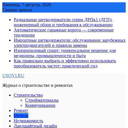
Skip
Пятница, 7 августа, 2026
to
Свежие записи
content
Радиальные щеткодержатели серии ДРПк1 (ДГП):
инженерный обзор и требования к обслуживанию
Автоматические гаражные ворота — современные
тенденции
Импортные щеткодержатели: обслуживание зарубежных
электродвигателей и правила замены
Изопропиловый спирт: универсальное решение для
медицины, промышленности и быта
Как правильно выбрать и эффективно использовать
преобразователь частот: практический гид
USOVI.RU
Журнал о строительстве и ремонтах
Строительство
Стройматериалы
Коммуникации
Ремонт
Мебель
Недвижимость
Ландшафтный дизайн