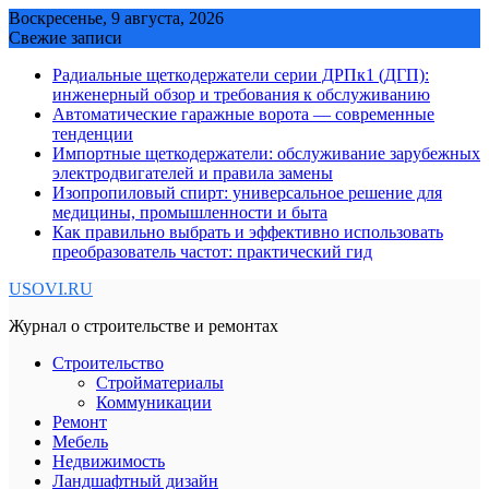
Skip
Воскресенье, 9 августа, 2026
to
Свежие записи
content
Радиальные щеткодержатели серии ДРПк1 (ДГП):
инженерный обзор и требования к обслуживанию
Автоматические гаражные ворота — современные
тенденции
Импортные щеткодержатели: обслуживание зарубежных
электродвигателей и правила замены
Изопропиловый спирт: универсальное решение для
медицины, промышленности и быта
Как правильно выбрать и эффективно использовать
преобразователь частот: практический гид
USOVI.RU
Журнал о строительстве и ремонтах
Строительство
Стройматериалы
Коммуникации
Ремонт
Мебель
Недвижимость
Ландшафтный дизайн