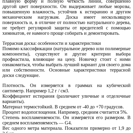
плавную форму и полную четкость линий, совершенно
другой цвет поверхности. Он выдерживает любые морозы,
повышенную влажность, устойчив к истиранию и другим
механическим нагрузкам. Доска имеет нескользящую
поверхность и, в отличие от полностью натурального дерева,
не требует регулярной защиты от вредителей с помощью
химикатов, ее намного проще собирать и демонтировать.
Террасная доска: особенности и характеристики
Помимо классификации (натуральное дерево или полимерные
компоненты), существуют и другие критерии выбора
профнастила, влияющие на цену. Новичку стоит с ними
ознакомиться, чтобы выбрать лучший вариант для своего дома
или собственности. Основные характеристики террасной
доски следующие.
Плотность. Он измеряется в граммах на кубический
сантиметр. Например 1,2 г / см3.
Коэффициент истирания (различают уличные и отделочные
варианты).
Материал термостойкий. В среднем от -40 до +70 градусов.
Процент водопоглощения. Например, средним считается 5%.
Степень воспламеняемости. Он измеряется его размером. В
среднем воспламеняемость — G4.
Вес одного метра материала. Показатели примерно от 1,9 до