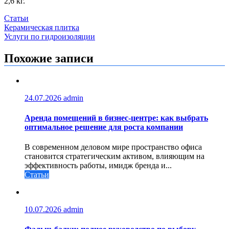
2,6 кг.
Статьи
Навигация
Керамическая плитка
Услуги по гидроизоляции
по
записям
Похожие записи
24.07.2026
admin
Аренда помещений в бизнес‑центре: как выбрать
оптимальное решение для роста компании
В современном деловом мире пространство офиса
становится стратегическим активом, влияющим на
эффективность работы, имидж бренда и...
Статьи
10.07.2026
admin