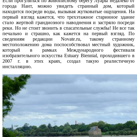
Если прогуляться по живописному берегу Луары недалеко от
города Нант, можно увидеть странный дом, который
находится посреди воды, вызывая жутковатые ощущения. На
первый взгляд кажется, что трехэтажное старинное здание
стало жертвой грандиозного наводнения и застряло посреди
реки. Но не стоит звонить в спасательные службы! Не все так
печально и страшно, как кажется на первый взгляд. По
сведениям редакции Novate.ru, такому странному
местоположению дома поспособствовал местный художник,
который в рамках Международного фестиваля
изобразительного искусства Estuary Biennial, проходившего в
2007 г. в этих краях, создал такую реалистичную
инсталляцию.