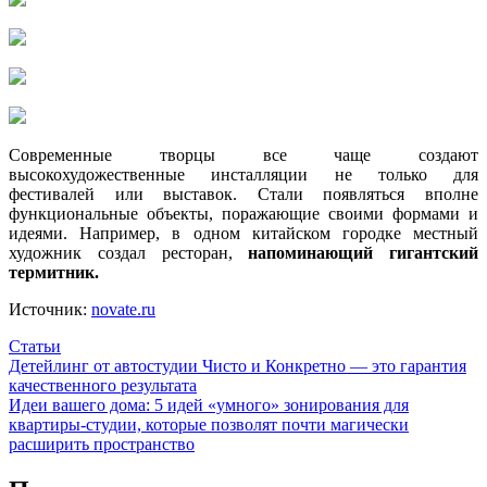
Современные творцы все чаще создают
высокохудожественные инсталляции не только для
фестивалей или выставок. Стали появляться вполне
функциональные объекты, поражающие своими формами и
идеями. Например, в одном китайском городке местный
художник создал ресторан,
напоминающий гигантский
термитник.
Источник:
novate.ru
Статьи
Навигация
Детейлинг от автостудии Чисто и Конкретно — это гарантия
качественного результата
по
Идеи вашего дома: 5 идей «умного» зонирования для
записям
квартиры-студии, которые позволят почти магически
расширить пространство