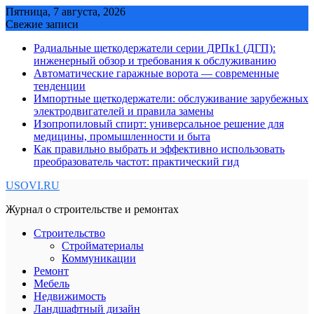
Skip
Пятница, 7 августа, 2026
to
Свежие записи
content
Радиальные щеткодержатели серии ДРПк1 (ДГП):
инженерный обзор и требования к обслуживанию
Автоматические гаражные ворота — современные
тенденции
Импортные щеткодержатели: обслуживание зарубежных
электродвигателей и правила замены
Изопропиловый спирт: универсальное решение для
медицины, промышленности и быта
Как правильно выбрать и эффективно использовать
преобразователь частот: практический гид
USOVI.RU
Журнал о строительстве и ремонтах
Строительство
Стройматериалы
Коммуникации
Ремонт
Мебель
Недвижимость
Ландшафтный дизайн