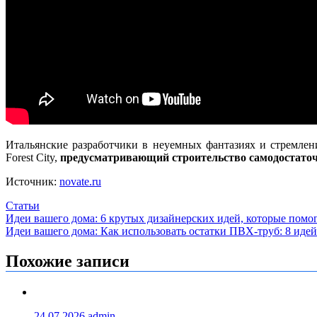
Итальянские разработчики в неуемных фантазиях и стремле
Forest City,
предусматривающий строительство самодостаточ
Источник:
novate.ru
Статьи
Навигация
Идеи вашего дома: 6 крутых дизайнерских идей, которые помо
Идеи вашего дома: Как использовать остатки ПВХ-труб: 8 идей
по
записям
Похожие записи
24.07.2026
admin