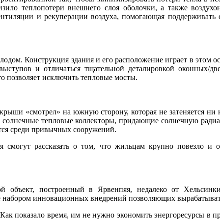
зило теплопотери внешнего слоя оболочки, а также воздухо
вентиляции и рекуперации воздуха, помогающая поддерживать
холодом. Конструкция здания и его расположение играет в этом
ыступов и отличаться тщательной деталировкой оконных/д
то позволяет исключить тепловые мосты.
 крыши «смотрел» на южную сторону, которая не затеняется ни 
 и солнечные тепловые коллекторы, придающие солнечную ради
ются среди привычных сооружений.
 смогут рассказать о том, что жильцам крупно повезло и о
й объект, построенный в Ярвенпяя, недалеко от Хельсин
е набором инновационных внедрений позволяющих вырабатывать
е. Как показало время, им не нужно экономить энергоресурсы в