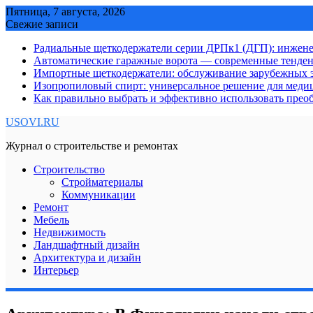
Skip
Пятница, 7 августа, 2026
to
Свежие записи
content
Радиальные щеткодержатели серии ДРПк1 (ДГП): инжене
Автоматические гаражные ворота — современные тенде
Импортные щеткодержатели: обслуживание зарубежных э
Изопропиловый спирт: универсальное решение для мед
Как правильно выбрать и эффективно использовать преоб
USOVI.RU
Журнал о строительстве и ремонтах
Строительство
Стройматериалы
Коммуникации
Ремонт
Мебель
Недвижимость
Ландшафтный дизайн
Архитектура и дизайн
Интерьер