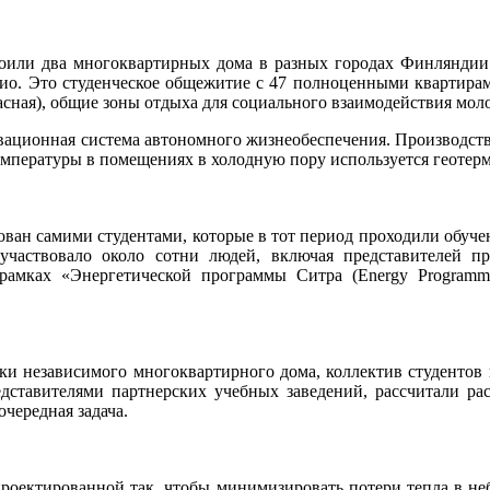
роили два многоквартирных дома в разных городах Финляндии
уопио. Это студенческое общежитие с 47 полноценными квартира
асная), общие зоны отдыха для социального взаимодействия мол
овационная система автономного жизнеобеспечения. Производств
емпературы в помещениях в холодную пору используется геотерм
ан самими студентами, которые в тот период проходили обучени
 участвовало около сотни людей, включая представителей 
мках «Энергетической программы Ситра (Energy Programme
ки независимого многоквартирного дома, коллектив студентов
едставителями партнерских учебных заведений, рассчитали ра
чередная задача.
роектированной так, чтобы минимизировать потери тепла в не