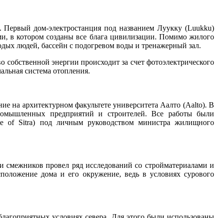
. Первый дом-электростанция под названием Луукку (Luukku)
ми, в котором созданы все блага цивилизации. Помимо жилого
одых людей, бассейн с подогревом воды и тренажерный зал.
о собственной энергии происходит за счет фотоэлектрического
альная система отопления.
е на архитектурном факультете университета Аалто (Aalto). В
промышленных предприятий и строителей. Все работы были
 of Sitra) под личным руководством министра жилищного
 и смежников провел ряд исследований со стройматериалами и
сположение дома и его окружение, ведь в условиях сурового
благоприятных условиях севера. Для этого были использованы