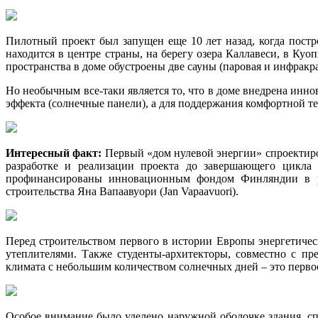
Пилотный проект был запущен еще 10 лет назад, когда пост
находится в центре страны, на берегу озера Каллавеси, в К
пространства в доме обустроены две сауны (паровая и инфракр
Но необычным все-таки является то, что в доме внедрена инн
эффекта (солнечные панели), а для поддержания комфортной т
Интересный факт:
Первый «дом нулевой энергии» спроектиров
разработке и реализации проекта до завершающего цикла
профинансированы инновационным фондом Финляндии в ра
строительства Яна Вапаавуори (Jan Vapaavuori).
Перед строительством первого в истории Европы энергетичес
утеплителями. Также студенты-архитекторы, совместно с пр
климата с небольшим количеством солнечных дней – это первоо
Особое внимание было уделено наружной оболочке здания, сп