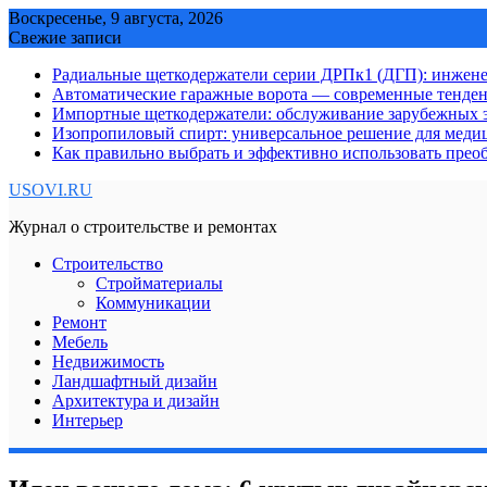
Skip
Воскресенье, 9 августа, 2026
to
Свежие записи
content
Радиальные щеткодержатели серии ДРПк1 (ДГП): инжене
Автоматические гаражные ворота — современные тенде
Импортные щеткодержатели: обслуживание зарубежных э
Изопропиловый спирт: универсальное решение для мед
Как правильно выбрать и эффективно использовать преоб
USOVI.RU
Журнал о строительстве и ремонтах
Строительство
Стройматериалы
Коммуникации
Ремонт
Мебель
Недвижимость
Ландшафтный дизайн
Архитектура и дизайн
Интерьер