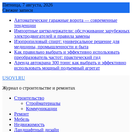
Skip
Пятница, 7 августа, 2026
to
Свежие записи
content
Автоматические гаражные ворота — современные
тенденции
Импортные щеткодержатели: обслуживание зарубежных
электродвигателей и правила замены
Изопропиловый спирт: универсальное решение для
медицины, промышленности и быта
Как правильно выбрать и эффективно использовать
преобразователь частот: практический гид
Аренда автокрана 300 тонн: как выбрать и эффективно
использовать мощный подъемный агрегат
USOVI.RU
Журнал о строительстве и ремонтах
Строительство
Стройматериалы
Коммуникации
Ремонт
Мебель
Недвижимость
Ландшафтный дизайн