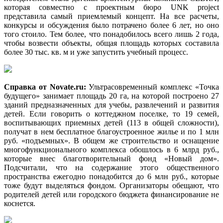
которая совместно с проектным бюро UNK project
представила самый приемлемый концепт. На все расчеты,
конкурсы и обсуждения было потрачено более 6 лет, но оно
того стоило. Тем более, что понадобилось всего лишь 2 года,
чтобы возвести объекты, общая площадь которых составила
более 30 тыс. кв. м и уже запустить учебный процесс.
Справка от Novate.ru:
Ультрасовременный комплекс «Точка
будущего» занимает площадь 20 га, на которой построено 27
зданий предназначенных для учебы, развлечений и развития
детей. Если говорить о коттеджном поселке, то 19 семей,
воспитывающих приемных детей (113 в общей сложности),
получат в нем бесплатное благоустроенное жилье и по 1 млн
руб. «подъемных». В общем же строительство и оснащение
многофункционального комплекса обошлось в 6 млрд руб.,
которые внес благотворительный фонд «Новый дом».
Подсчитали, что на содержание этого общественного
пространства ежегодно понадобится до 6 млн руб., которые
тоже будут выделяться фондом. Организаторы обещают, что
родителей детей или городского бюджета финансирование не
коснется.