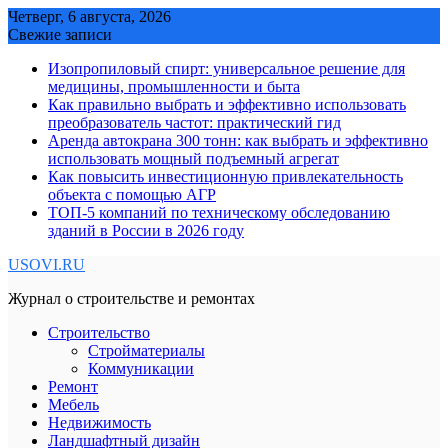
Skip
Четверг, 6 августа, 2026
to
Свежие записи
content
Изопропиловый спирт: универсальное решение для
медицины, промышленности и быта
Как правильно выбрать и эффективно использовать
преобразователь частот: практический гид
Аренда автокрана 300 тонн: как выбрать и эффективно
использовать мощный подъемный агрегат
Как повысить инвестиционную привлекательность
объекта с помощью АГР
ТОП-5 компаний по техническому обследованию
зданий в России в 2026 году
USOVI.RU
Журнал о строительстве и ремонтах
Строительство
Стройматериалы
Коммуникации
Ремонт
Мебель
Недвижимость
Ландшафтный дизайн