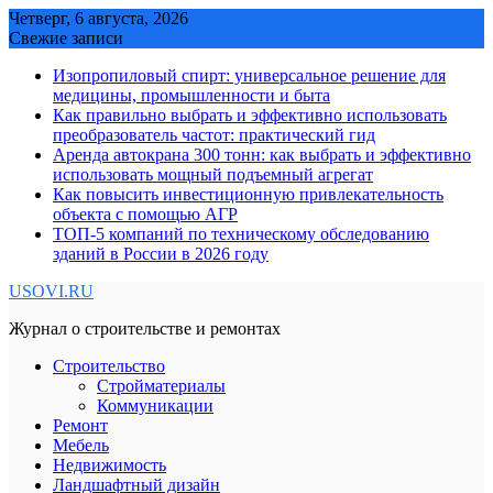
Skip
Четверг, 6 августа, 2026
to
Свежие записи
content
Изопропиловый спирт: универсальное решение для
медицины, промышленности и быта
Как правильно выбрать и эффективно использовать
преобразователь частот: практический гид
Аренда автокрана 300 тонн: как выбрать и эффективно
использовать мощный подъемный агрегат
Как повысить инвестиционную привлекательность
объекта с помощью АГР
ТОП-5 компаний по техническому обследованию
зданий в России в 2026 году
USOVI.RU
Журнал о строительстве и ремонтах
Строительство
Стройматериалы
Коммуникации
Ремонт
Мебель
Недвижимость
Ландшафтный дизайн