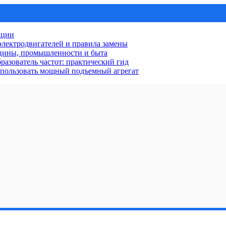
нции
лектродвигателей и правила замены
ицины, промышленности и быта
разователь частот: практический гид
использовать мощный подъемный агрегат