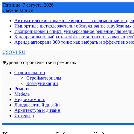
Skip
Пятница, 7 августа, 2026
to
Свежие записи
content
Автоматические гаражные ворота — современные тенде
Импортные щеткодержатели: обслуживание зарубежных э
Изопропиловый спирт: универсальное решение для мед
Как правильно выбрать и эффективно использовать преоб
Аренда автокрана 300 тонн: как выбрать и эффективно 
USOVI.RU
Журнал о строительстве и ремонтах
Строительство
Стройматериалы
Коммуникации
Ремонт
Мебель
Недвижимость
Ландшафтный дизайн
Архитектура и дизайн
Интерьер