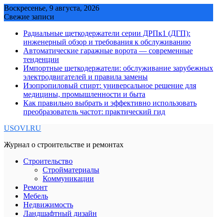
Skip
Воскресенье, 9 августа, 2026
to
Свежие записи
content
Радиальные щеткодержатели серии ДРПк1 (ДГП):
инженерный обзор и требования к обслуживанию
Автоматические гаражные ворота — современные
тенденции
Импортные щеткодержатели: обслуживание зарубежных
электродвигателей и правила замены
Изопропиловый спирт: универсальное решение для
медицины, промышленности и быта
Как правильно выбрать и эффективно использовать
преобразователь частот: практический гид
USOVI.RU
Журнал о строительстве и ремонтах
Строительство
Стройматериалы
Коммуникации
Ремонт
Мебель
Недвижимость
Ландшафтный дизайн