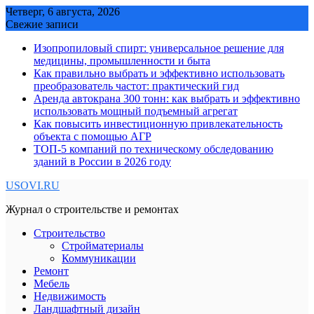
Skip
Четверг, 6 августа, 2026
to
Свежие записи
content
Изопропиловый спирт: универсальное решение для
медицины, промышленности и быта
Как правильно выбрать и эффективно использовать
преобразователь частот: практический гид
Аренда автокрана 300 тонн: как выбрать и эффективно
использовать мощный подъемный агрегат
Как повысить инвестиционную привлекательность
объекта с помощью АГР
ТОП-5 компаний по техническому обследованию
зданий в России в 2026 году
USOVI.RU
Журнал о строительстве и ремонтах
Строительство
Стройматериалы
Коммуникации
Ремонт
Мебель
Недвижимость
Ландшафтный дизайн