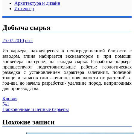
Архитектура и дизайн
Интерьер
Добыча сырья
25.07.2010
user
Из карьера, находящегося в непосредственной близости с
заводом, глина набирается экскаватором и при помощи
конвейера поступает на склады сырья. Разработке карьера
предшествуют подготовительные работы: геологическая
разведка с установлением характера залегания, полезной
толщи и запасов глин- очистка поверхности от растений за
год-два до начала разработки- удаление пород, непригодных
для производства.
Кровля
Навигация
№1
Парковочные и цепные барьеры
по
записям
Похожие записи