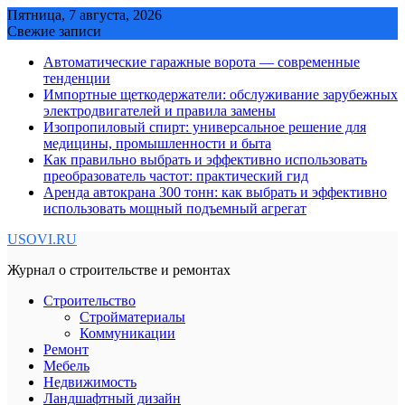
Skip
Пятница, 7 августа, 2026
to
Свежие записи
content
Автоматические гаражные ворота — современные
тенденции
Импортные щеткодержатели: обслуживание зарубежных
электродвигателей и правила замены
Изопропиловый спирт: универсальное решение для
медицины, промышленности и быта
Как правильно выбрать и эффективно использовать
преобразователь частот: практический гид
Аренда автокрана 300 тонн: как выбрать и эффективно
использовать мощный подъемный агрегат
USOVI.RU
Журнал о строительстве и ремонтах
Строительство
Стройматериалы
Коммуникации
Ремонт
Мебель
Недвижимость
Ландшафтный дизайн