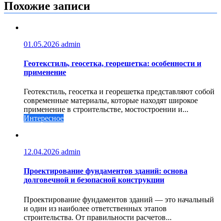
записям
Похожие записи
01.05.2026
admin
Геотекстиль, геосетка, георешетка: особенности и
применение
Геотекстиль, геосетка и георешетка представляют собой
современные материалы, которые находят широкое
применение в строительстве, мостостроении и...
Интересное
12.04.2026
admin
Проектирование фундаментов зданий: основа
долговечной и безопасной конструкции
Проектирование фундаментов зданий — это начальный
и один из наиболее ответственных этапов
строительства. От правильности расчетов...