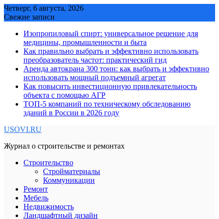
Skip
Четверг, 6 августа, 2026
to
Свежие записи
content
Изопропиловый спирт: универсальное решение для
медицины, промышленности и быта
Как правильно выбрать и эффективно использовать
преобразователь частот: практический гид
Аренда автокрана 300 тонн: как выбрать и эффективно
использовать мощный подъемный агрегат
Как повысить инвестиционную привлекательность
объекта с помощью АГР
ТОП-5 компаний по техническому обследованию
зданий в России в 2026 году
USOVI.RU
Журнал о строительстве и ремонтах
Строительство
Стройматериалы
Коммуникации
Ремонт
Мебель
Недвижимость
Ландшафтный дизайн