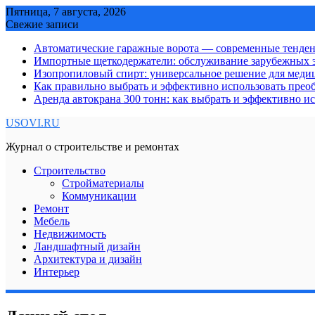
Skip
Пятница, 7 августа, 2026
to
Свежие записи
content
Автоматические гаражные ворота — современные тенде
Импортные щеткодержатели: обслуживание зарубежных э
Изопропиловый спирт: универсальное решение для мед
Как правильно выбрать и эффективно использовать преоб
Аренда автокрана 300 тонн: как выбрать и эффективно 
USOVI.RU
Журнал о строительстве и ремонтах
Строительство
Стройматериалы
Коммуникации
Ремонт
Мебель
Недвижимость
Ландшафтный дизайн
Архитектура и дизайн
Интерьер