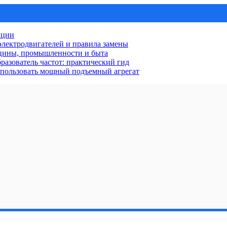
нции
лектродвигателей и правила замены
ицины, промышленности и быта
разователь частот: практический гид
использовать мощный подъемный агрегат