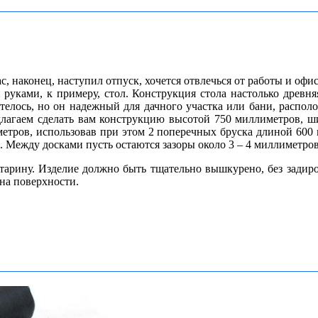
ас, наконец, наступил отпуск, хочется отвлечься от работы и оф
и руками, к примеру, стол. Конструкция стола настолько древн
отелось, но он надежный для дачного участка или бани, распо
длагаем сделать вам конструкцию высотой 750 миллиметров, 
етров, использовав при этом 2 поперечных бруска длиной 600 м
 Между досками пусть остаются зазоры около 3 – 4 миллиметров,
старину. Изделие должно быть тщательно вышкурено, без задиро
на поверхности.