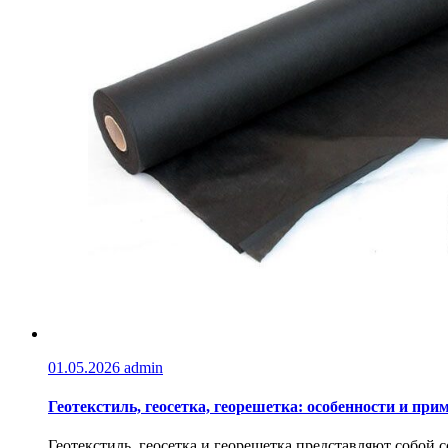
01.05.2026
admin
Геотекстиль, геосетка, георешетка: особенности и при
Геотекстиль, геосетка и георешетка представляют собой 