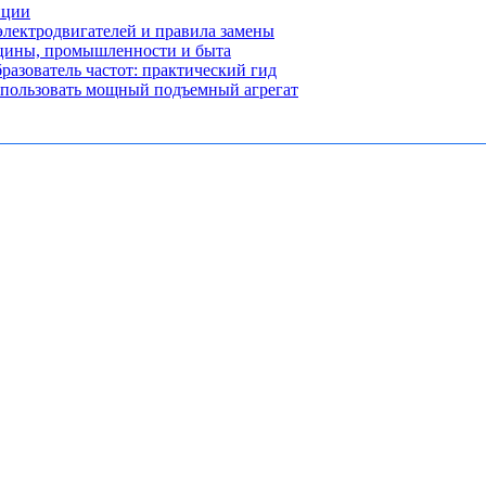
нции
лектродвигателей и правила замены
ицины, промышленности и быта
разователь частот: практический гид
использовать мощный подъемный агрегат