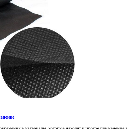
менение
современные материалы, которые находят широкое применение в с