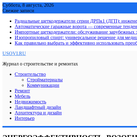
Skip
Суббота, 8 августа, 2026
to
Свежие записи
content
Радиальные щеткодержатели серии ДРПк1 (ДГП): инжене
Автоматические гаражные ворота — современные тенде
Импортные щеткодержатели: обслуживание зарубежных э
Изопропиловый спирт: универсальное решение для мед
Как правильно выбрать и эффективно использовать преоб
USOVI.RU
Журнал о строительстве и ремонтах
Строительство
Стройматериалы
Коммуникации
Ремонт
Мебель
Недвижимость
Ландшафтный дизайн
Архитектура и дизайн
Интерьер