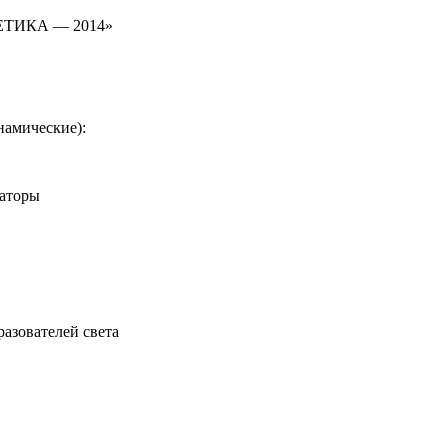
ТИКА — 2014»
намические):
раторы
азователей света