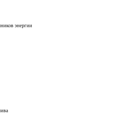
чников энергии
лива