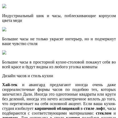
Индустриальный шик и часы, поблескивающие корпусом
цвета меди
Большие часы не только украсят интерьер, но и подчеркнут
ваше чувство стиля
Большие часы в просторной кухне-столовой покажут себя во
всей красе и будут видны из любого уголка комнаты
Дизайн часов и стиль кухни
Хай-тек
и авангард предлагают иногда очень даже
сюрреалистичные формы часов по подобию тех, которых
запечатлел Дали. Иногда это однотонные квадраты или круги
без делений, иногда это нечто ассиметричное вплоть до того,
что перетягивает на себя основной акцент. Если ваша кухня-
студия изобилует
кирпичной облицовкой
в
стиле лофт
, часы
подбираются с соответствующими материалами:
стеклом
и
деревом
. Для интерьера в стиле
кантри
подойдут часовые