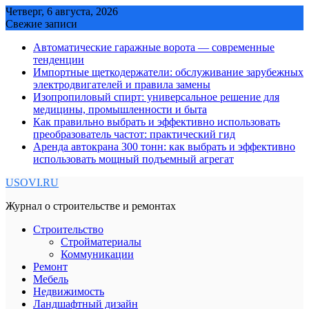
Skip
Четверг, 6 августа, 2026
to
Свежие записи
content
Автоматические гаражные ворота — современные
тенденции
Импортные щеткодержатели: обслуживание зарубежных
электродвигателей и правила замены
Изопропиловый спирт: универсальное решение для
медицины, промышленности и быта
Как правильно выбрать и эффективно использовать
преобразователь частот: практический гид
Аренда автокрана 300 тонн: как выбрать и эффективно
использовать мощный подъемный агрегат
USOVI.RU
Журнал о строительстве и ремонтах
Строительство
Стройматериалы
Коммуникации
Ремонт
Мебель
Недвижимость
Ландшафтный дизайн