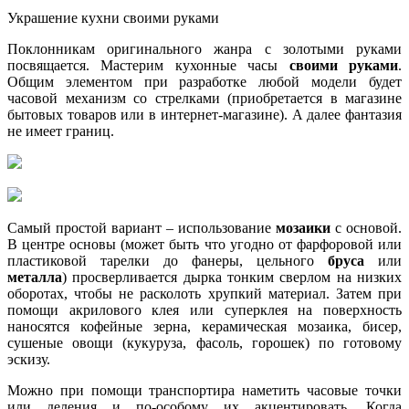
Украшение кухни своими руками
Поклонникам оригинального жанра с золотыми руками
посвящается. Мастерим кухонные часы
своими руками
.
Общим элементом при разработке любой модели будет
часовой механизм со стрелками (приобретается в магазине
бытовых товаров или в интернет-магазине). А далее фантазия
не имеет границ.
Самый простой вариант – использование
мозаики
с основой.
В центре основы (может быть что угодно от фарфоровой или
пластиковой тарелки до фанеры, цельного
бруса
или
металла
) просверливается дырка тонким сверлом на низких
оборотах, чтобы не расколоть хрупкий материал. Затем при
помощи акрилового клея или суперклея на поверхность
наносятся кофейные зерна, керамическая мозаика, бисер,
сушеные овощи (кукуруза, фасоль, горошек) по готовому
эскизу.
Можно при помощи транспортира наметить часовые точки
или деления и по-особому их акцентировать. Когда