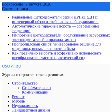
Skip
Воскресенье, 9 августа, 2026
to
Свежие записи
content
Радиальные щеткодержатели серии ДРПк1 (ДГП):
инженерный обзор и требования к обслуживанию
Автоматические гаражные ворота — современные
тенденции
Импортные щеткодержатели: обслуживание зарубежных
электродвигателей и правила замены
Изопропиловый спирт: универсальное решение для
медицины, промышленности и быта
Как правильно выбрать и эффективно использовать
преобразователь частот: практический гид
USOVI.RU
Журнал о строительстве и ремонтах
Строительство
Стройматериалы
Коммуникации
Ремонт
Мебель
Недвижимость
Ландшафтный дизайн